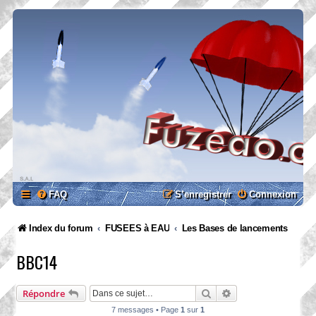
FAQ
S’enregistrer
Connexion
Index du forum
FUSEES à EAU
Les Bases de lancements
BBC14
Rechercher
Recherche avancée
Répondre
7 messages • Page
1
sur
1