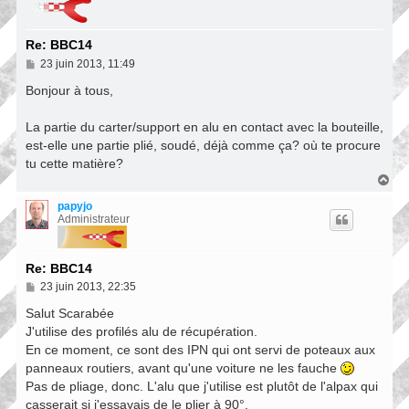
Re: BBC14
M
23 juin 2013, 11:49
e
s
Bonjour à tous,
s
a
La partie du carter/support en alu en contact avec la bouteille,
g
e
est-elle une partie plié, soudé, déjà comme ça? où te procure
tu cette matière?
H
a
u
papyjo
t
Administrateur
Re: BBC14
M
23 juin 2013, 22:35
e
s
Salut Scarabée
s
J'utilise des profilés alu de récupération.
a
En ce moment, ce sont des IPN qui ont servi de poteaux aux
g
e
panneaux routiers, avant qu'une voiture ne les fauche
Pas de pliage, donc. L'alu que j'utilise est plutôt de l'alpax qui
casserait si j'essayais de le plier à 90°.