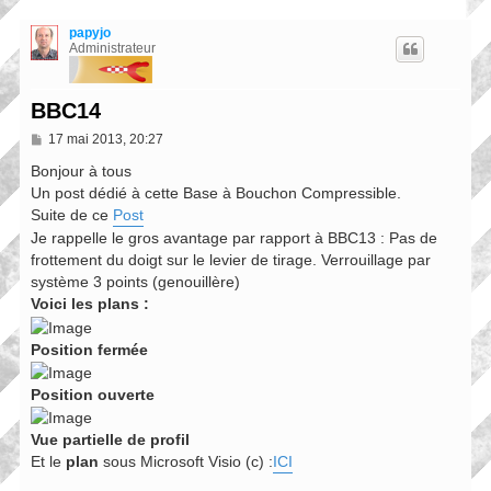
papyjo
Administrateur
BBC14
M
17 mai 2013, 20:27
e
s
Bonjour à tous
s
Un post dédié à cette Base à Bouchon Compressible.
a
Suite de ce
Post
g
e
Je rappelle le gros avantage par rapport à BBC13 : Pas de
frottement du doigt sur le levier de tirage. Verrouillage par
système 3 points (genouillère)
Voici les plans :
Position fermée
Position ouverte
Vue partielle de profil
Et le
plan
sous Microsoft Visio (c) :
ICI