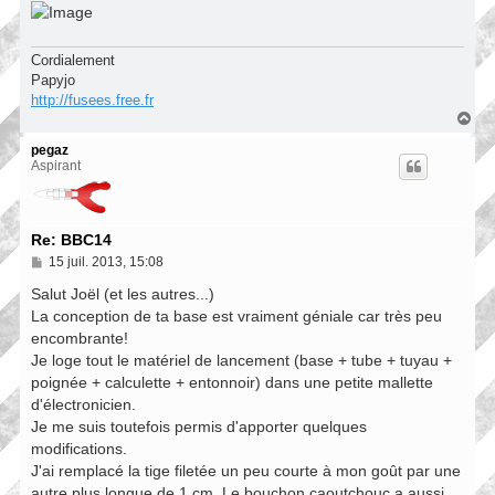
Cordialement
Papyjo
http://fusees.free.fr
H
a
u
pegaz
t
Aspirant
Re: BBC14
M
15 juil. 2013, 15:08
e
s
Salut Joël (et les autres...)
s
La conception de ta base est vraiment géniale car très peu
a
encombrante!
g
e
Je loge tout le matériel de lancement (base + tube + tuyau +
poignée + calculette + entonnoir) dans une petite mallette
d'électronicien.
Je me suis toutefois permis d'apporter quelques
modifications.
J'ai remplacé la tige filetée un peu courte à mon goût par une
autre plus longue de 1 cm. Le bouchon caoutchouc a aussi