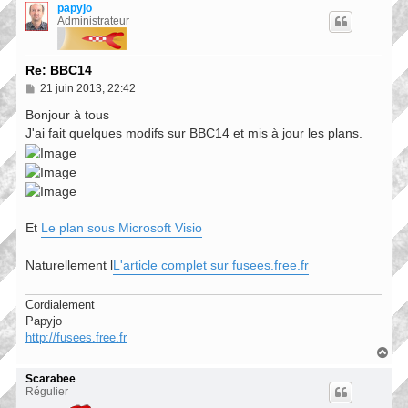
u
papyjo
t
Administrateur
Re: BBC14
M
21 juin 2013, 22:42
e
s
Bonjour à tous
s
J'ai fait quelques modifs sur BBC14 et mis à jour les plans.
a
g
e
Et
Le plan sous Microsoft Visio
Naturellement l
L'article complet sur fusees.free.fr
Cordialement
Papyjo
http://fusees.free.fr
H
a
u
Scarabee
t
Régulier