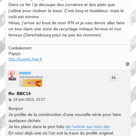
Dans ce fer I je découpe des cornières et des plats que
j'utilise pour réaliser la base. C'est long et fastidieux, mais le
coût est minime.
Hélas, j'arrive au bout de mon IPN et je vais devoir aller faire
un tour dans une zone de recyclage métaux ferreux et non
ferreux (Derichebourg pour ne pas les nommer).
Cordialement
Papyjo
http://fusees.free.fr
H
a
u
papyjo
t
Administrateur
Re: BBC14
M
24 juin 2013, 10:27
e
s
Bonjour
s
Je profite de la construction d'une nouvelle série pour faire
a
quelques clichés.
g
e
Je les place dans le port folio
de l'article sur mon site
En voici déjà une où l'on voit la trace du profilé original.