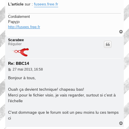
L'article
sur :
fusees.free.fr
Cordialement
Papyjo
http://fusees.free.fr
H
a
u
Scarabee
t
Régulier
Re: BBC14
M
27 mai 2013, 16:58
e
s
Bonjour à tous,
s
a
Ouah ça devient technique! chapeau bas!
g
e
Merci pour le fichier visio, je vais regarder, surtout si c'est à
l'échelle
C'est dommage que le forum soit un peu moins lu ces temps
ci
H
a