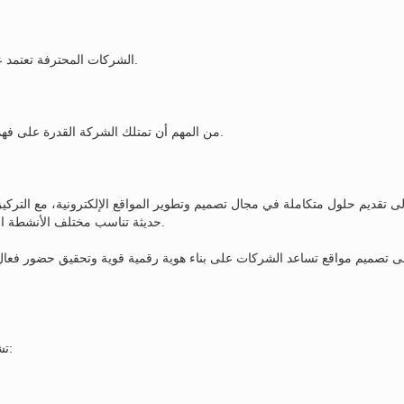
الشركات المحترفة تعتمد على أدوات وتقنيات حديثة تضمن استقرار الموقع وسهولة تطويره مستقبلًا.
من المهم أن تمتلك الشركة القدرة على فهم أهداف المشروع وتحويلها إلى موقع عملي يخدم النشاط التجاري بكفاءة.
 تقديم حلول متكاملة في مجال تصميم وتطوير المواقع الإلكترونية، مع التركيز 
حديثة تناسب مختلف الأنشطة التجارية والخدمية، إلى جانب توفير خدمات التطوير والدعم الفني المستمر.
ى تصميم مواقع تساعد الشركات على بناء هوية رقمية قوية وتحقيق حضور فعال
تشهد المملكة طلبًا متزايدًا على أنواع مختلفة من المواقع الإلكترونية، ومنها: