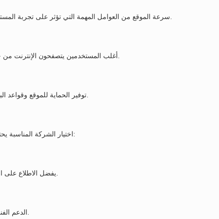
سرعة الموقع من العوامل المهمة التي تؤثر على تجربة المستخدم، لذلك يتم تطوير المواقع باستخدام تقنيات حديثة تضمن الأداء السريع.
أغلب المستخدمين يتصفحون الإنترنت من خلال الهواتف، ولهذا يتم تصميم المواقع بشكل متجاوب مع جميع الشاشات.
توفير الحماية للموقع وقواعد البيانات أمر أساسي للحفاظ على بيانات العملاء ومنع الاختراقات الإلكترونية.
اختيار الشركة المناسبة يحتاج إلى دراسة عدة عوامل مهمة قبل اتخاذ القرار، ومن أبرز هذه العوامل:
يفضل الاطلاع على المشاريع السابقة للشركة لمعرفة مستوى الجودة والتصميمات التي تقدمها.
الدعم الفني المستمر يساعد في حل المشكلات التقنية وتحديث الموقع بشكل دوري.