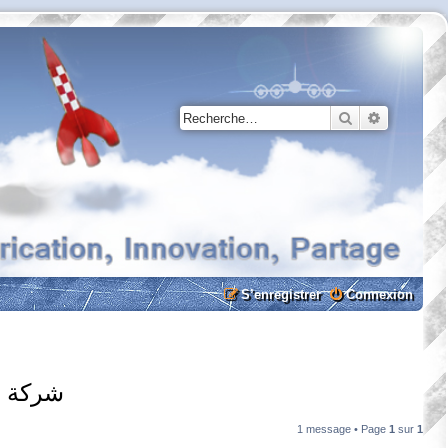
Rechercher
Recherche
S’enregistrer
Connexion
شركة ت
1 message • Page
1
sur
1