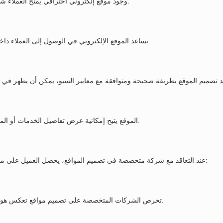
وجود موقع إلكتروني احترافي يمنح العملاء شعورًا بالثقة ويؤكد جدية الشركة في تقديم خدماتها بشكل منظم واحترافي.
يساعد الموقع الإلكتروني في الوصول إلى العملاء داخل السعودية وخارجها دون قيود جغرافية، مما يوسع نطاق النشاط التجاري.
الموقع يتيح إمكانية عرض تفاصيل الخدمات أو المنتجات بطريقة سهلة ومنظمة مع إضافة الصور ووسائل التواصل المختلفة.
عند التعاقد مع شركة متخصصة في تصميم المواقع، يحصل العميل على مجموعة من المميزات التي تساعده في بناء حضور رقمي قوي، ومن أهمها:
تحرص الشركات المتخصصة على تصميم مواقع تعكس هوية النشاط التجاري من خلال اختيار الألوان والخطوط والتنسيقات المناسبة.