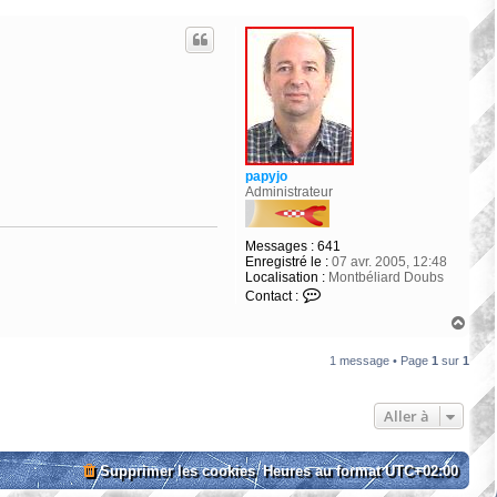
papyjo
Administrateur
Messages :
641
Enregistré le :
07 avr. 2005, 12:48
Localisation :
Montbéliard Doubs
C
Contact :
o
H
n
a
t
u
a
1 message • Page
1
sur
1
t
c
t
e
Aller à
r
p
a
p
Supprimer les cookies
Heures au format
UTC+02:00
y
j