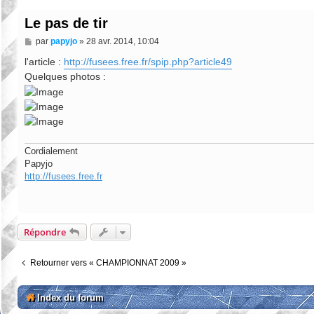
Le pas de tir
M
par
papyjo
»
28 avr. 2014, 10:04
e
s
l'article :
http://fusees.free.fr/spip.php?article49
s
Quelques photos :
a
g
e
Cordialement
Papyjo
http://fusees.free.fr
Répondre
Retourner vers « CHAMPIONNAT 2009 »
Index du forum