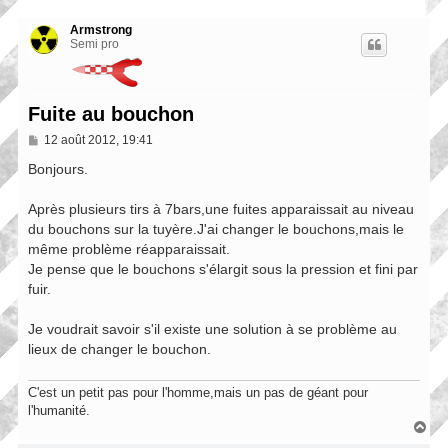
Armstrong
Semi pro
Fuite au bouchon
M
12 août 2012, 19:41
e
s
Bonjours.
s
a
Après plusieurs tirs à 7bars,une fuites apparaissait au niveau
g
e
du bouchons sur la tuyère.J'ai changer le bouchons,mais le
même problème réapparaissait.
Je pense que le bouchons s'élargit sous la pression et fini par
fuir.
Je voudrait savoir s'il existe une solution à se problème au
lieux de changer le bouchon.
C'est un petit pas pour l'homme,mais un pas de géant pour
l'humanité.
H
a