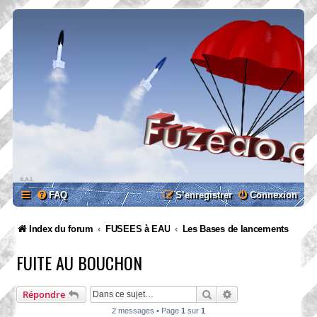
FAQ
S’enregistrer
Connexion
Index du forum
FUSEES à EAU
Les Bases de lancements
FUITE AU BOUCHON
Rechercher
Recherche avancée
Répondre
2 messages • Page
1
sur
1