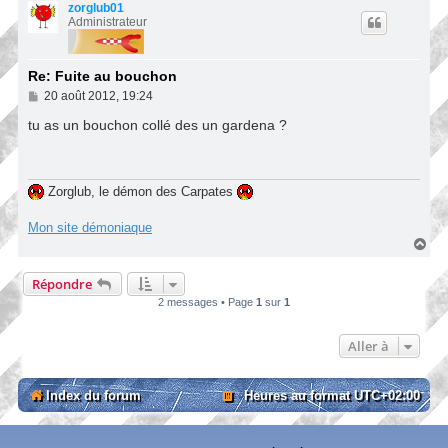
u
zorglub01
t
Administrateur
Re: Fuite au bouchon
M
20 août 2012, 19:24
e
s
tu as un bouchon collé des un gardena ?
s
a
g
e
Zorglub, le démon des Carpates
Mon site démoniaque
H
a
u
Répondre
t
2 messages • Page
1
sur
1
Aller à
Index du forum
Heures au format
UTC+02:00