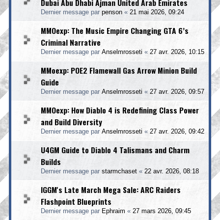
Dubai Abu Dhabi Ajman United Arab Emirates
Dernier message par
penson
«
21 mai 2026, 09:24
MMOexp: The Music Empire Changing GTA 6’s
Criminal Narrative
Dernier message par
Anselmrosseti
«
27 avr. 2026, 10:15
MMoexp: POE2 Flamewall Gas Arrow Minion Build
Guide
Dernier message par
Anselmrosseti
«
27 avr. 2026, 09:57
MMOexp: How Diablo 4 is Redefining Class Power
and Build Diversity
Dernier message par
Anselmrosseti
«
27 avr. 2026, 09:42
U4GM Guide to Diablo 4 Talismans and Charm
Builds
Dernier message par
starmchaset
«
22 avr. 2026, 08:18
IGGM's Late March Mega Sale: ARC Raiders
Flashpoint Blueprints
Dernier message par
Ephraim
«
27 mars 2026, 09:45