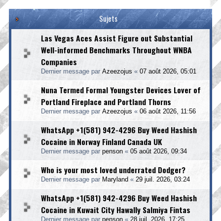
Sujets
Las Vegas Aces Assist Figure out Substantial
Well-informed Benchmarks Throughout WNBA
Companies
Dernier message par
Azeezojus
«
07 août 2026, 05:01
Nuna Termed Formal Youngster Devices Lover of
Portland Fireplace and Portland Thorns
Dernier message par
Azeezojus
«
06 août 2026, 11:56
WhatsApp +1(581) 942-4296 Buy Weed Hashish
Cocaine in Norway Finland Canada UK
Dernier message par
penson
«
05 août 2026, 09:34
Who is your most loved underrated Dodger?
Dernier message par
Maryland
«
29 juil. 2026, 03:24
WhatsApp +1(581) 942-4296 Buy Weed Hashish
Cocaine in Kuwait City Hawally Salmiya Fintas
Dernier message par
penson
«
28 juil. 2026, 17:25