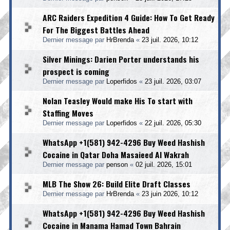
ARC Raiders Expedition 4 Guide: How To Get Ready
For The Biggest Battles Ahead
Dernier message par
HrBrenda
«
23 juil. 2026, 10:12
Silver Minings: Darien Porter understands his
prospect is coming
Dernier message par
Loperfidos
«
23 juil. 2026, 03:07
Nolan Teasley Would make His To start with
Staffing Moves
Dernier message par
Loperfidos
«
22 juil. 2026, 05:30
WhatsApp +1(581) 942-4296 Buy Weed Hashish
Cocaine in Qatar Doha Masaieed Al Wakrah
Dernier message par
penson
«
02 juil. 2026, 15:01
MLB The Show 26: Build Elite Draft Classes
Dernier message par
HrBrenda
«
23 juin 2026, 10:12
WhatsApp +1(581) 942-4296 Buy Weed Hashish
Cocaine in Manama Hamad Town Bahrain