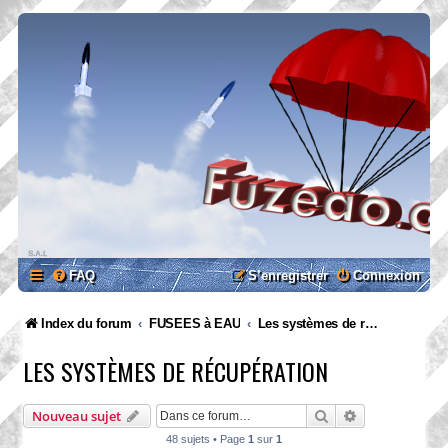
FAQ
S’enregistrer
Connexion
Index du forum
FUSEES à EAU
Les systèmes de récupération
LES SYSTÈMES DE RÉCUPÉRATION
Rechercher
Recherche ava
Nouveau sujet
48 sujets • Page
1
sur
1