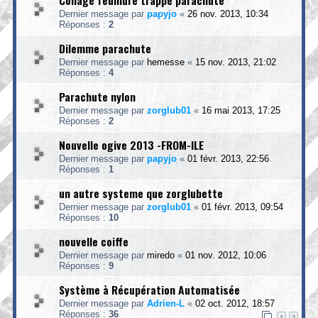
Collage feuillure trappe parachute
Dernier message par
papyjo
«
26 nov. 2013, 10:34
Réponses :
2
Dilemme parachute
Dernier message par
hemesse
«
15 nov. 2013, 21:02
Réponses :
4
Parachute nylon
Dernier message par
zorglub01
«
16 mai 2013, 17:25
Réponses :
2
Nouvelle ogive 2013 -FROM-ILE
Dernier message par
papyjo
«
01 févr. 2013, 22:56
Réponses :
1
un autre systeme que zorglubette
Dernier message par
zorglub01
«
01 févr. 2013, 09:54
Réponses :
10
nouvelle coiffe
Dernier message par
miredo
«
01 nov. 2012, 10:06
Réponses :
9
Système à Récupération Automatisée
Dernier message par
Adrien-L
«
02 oct. 2012, 18:57
Réponses :
36
1
2