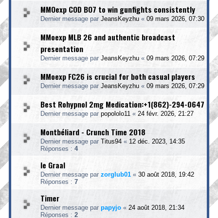
MMOexp COD BO7 to win gunfights consistently
Dernier message par
JeansKeyzhu
«
09 mars 2026, 07:30
MMoexp MLB 26 and authentic broadcast
presentation
Dernier message par
JeansKeyzhu
«
09 mars 2026, 07:29
MMoexp FC26 is crucial for both casual players
Dernier message par
JeansKeyzhu
«
09 mars 2026, 07:29
Best Rohypnol 2mg Medication:+1(862)-294-0647
Dernier message par
popololo11
«
24 févr. 2026, 21:27
Montbéliard - Crunch Time 2018
Dernier message par
Titus94
«
12 déc. 2023, 14:35
Réponses :
4
le Graal
Dernier message par
zorglub01
«
30 août 2018, 19:42
Réponses :
7
Timer
Dernier message par
papyjo
«
24 août 2018, 21:34
Réponses :
2