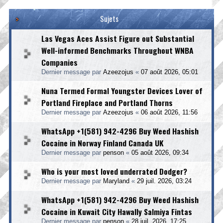
Sujets
Las Vegas Aces Assist Figure out Substantial
Well-informed Benchmarks Throughout WNBA
Companies
Dernier message par
Azeezojus
«
07 août 2026, 05:01
Nuna Termed Formal Youngster Devices Lover of
Portland Fireplace and Portland Thorns
Dernier message par
Azeezojus
«
06 août 2026, 11:56
WhatsApp +1(581) 942-4296 Buy Weed Hashish
Cocaine in Norway Finland Canada UK
Dernier message par
penson
«
05 août 2026, 09:34
Who is your most loved underrated Dodger?
Dernier message par
Maryland
«
29 juil. 2026, 03:24
WhatsApp +1(581) 942-4296 Buy Weed Hashish
Cocaine in Kuwait City Hawally Salmiya Fintas
Dernier message par
penson
«
28 juil. 2026, 17:25