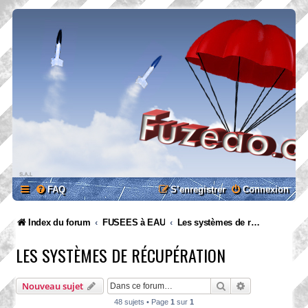
FAQ
S’enregistrer
Connexion
Index du forum
FUSEES à EAU
Les systèmes de récupération
LES SYSTÈMES DE RÉCUPÉRATION
Rechercher
Recherche ava
Nouveau sujet
48 sujets • Page
1
sur
1