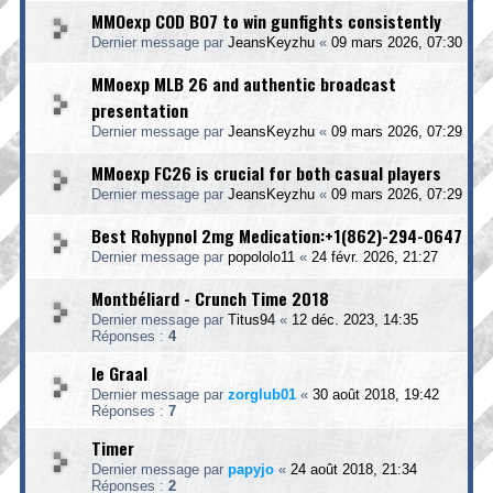
MMOexp COD BO7 to win gunfights consistently
Dernier message par
JeansKeyzhu
«
09 mars 2026, 07:30
MMoexp MLB 26 and authentic broadcast
presentation
Dernier message par
JeansKeyzhu
«
09 mars 2026, 07:29
MMoexp FC26 is crucial for both casual players
Dernier message par
JeansKeyzhu
«
09 mars 2026, 07:29
Best Rohypnol 2mg Medication:+1(862)-294-0647
Dernier message par
popololo11
«
24 févr. 2026, 21:27
Montbéliard - Crunch Time 2018
Dernier message par
Titus94
«
12 déc. 2023, 14:35
Réponses :
4
le Graal
Dernier message par
zorglub01
«
30 août 2018, 19:42
Réponses :
7
Timer
Dernier message par
papyjo
«
24 août 2018, 21:34
Réponses :
2