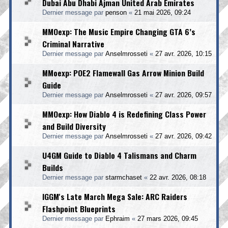
Dubai Abu Dhabi Ajman United Arab Emirates
Dernier message par
penson
«
21 mai 2026, 09:24
MMOexp: The Music Empire Changing GTA 6’s
Criminal Narrative
Dernier message par
Anselmrosseti
«
27 avr. 2026, 10:15
MMoexp: POE2 Flamewall Gas Arrow Minion Build
Guide
Dernier message par
Anselmrosseti
«
27 avr. 2026, 09:57
MMOexp: How Diablo 4 is Redefining Class Power
and Build Diversity
Dernier message par
Anselmrosseti
«
27 avr. 2026, 09:42
U4GM Guide to Diablo 4 Talismans and Charm
Builds
Dernier message par
starmchaset
«
22 avr. 2026, 08:18
IGGM's Late March Mega Sale: ARC Raiders
Flashpoint Blueprints
Dernier message par
Ephraim
«
27 mars 2026, 09:45