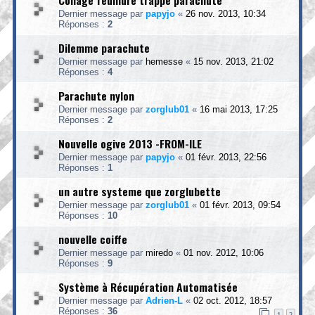
Collage feuillure trappe parachute
Dernier message par
papyjo
«
26 nov. 2013, 10:34
Réponses :
2
Dilemme parachute
Dernier message par
hemesse
«
15 nov. 2013, 21:02
Réponses :
4
Parachute nylon
Dernier message par
zorglub01
«
16 mai 2013, 17:25
Réponses :
2
Nouvelle ogive 2013 -FROM-ILE
Dernier message par
papyjo
«
01 févr. 2013, 22:56
Réponses :
1
un autre systeme que zorglubette
Dernier message par
zorglub01
«
01 févr. 2013, 09:54
Réponses :
10
nouvelle coiffe
Dernier message par
miredo
«
01 nov. 2012, 10:06
Réponses :
9
Système à Récupération Automatisée
Dernier message par
Adrien-L
«
02 oct. 2012, 18:57
Réponses :
36
1
2