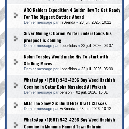
ARC Raiders Expedition 4 Guide: How To Get Ready
For The Biggest Battles Ahead
Dernier message par
HrBrenda
«
23 juil. 2026, 10:12
Silver Minings: Darien Porter understands his
prospect is coming
Dernier message par
Loperfidos
«
23 juil. 2026, 03:07
Nolan Teasley Would make His To start with
Staffing Moves
Dernier message par
Loperfidos
«
22 juil. 2026, 05:30
WhatsApp +1(581) 942-4296 Buy Weed Hashish
Cocaine in Qatar Doha Masaieed Al Wakrah
Dernier message par
penson
«
02 juil. 2026, 15:01
MLB The Show 26: Build Elite Draft Classes
Dernier message par
HrBrenda
«
23 juin 2026, 10:12
WhatsApp +1(581) 942-4296 Buy Weed Hashish
Cocaine in Manama Hamad Town Bahrain