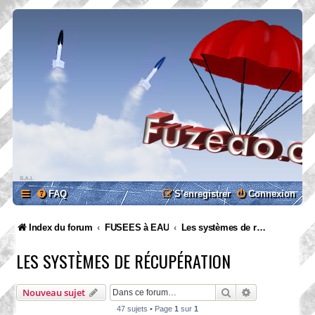
FAQ
S’enregistrer
Connexion
Index du forum
FUSEES à EAU
Les systèmes de récupération
LES SYSTÈMES DE RÉCUPÉRATION
Rechercher
Recherche ava
Nouveau sujet
47 sujets • Page
1
sur
1