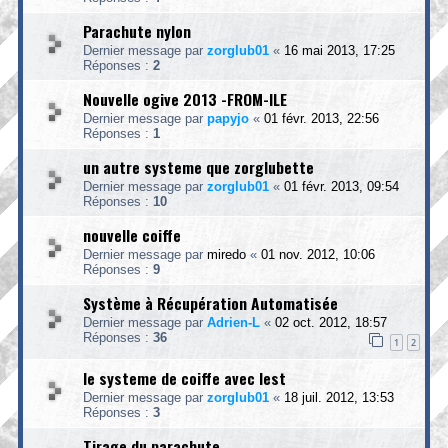
Parachute nylon
Dernier message par
zorglub01
«
16 mai 2013, 17:25
Réponses :
2
Nouvelle ogive 2013 -FROM-ILE
Dernier message par
papyjo
«
01 févr. 2013, 22:56
Réponses :
1
un autre systeme que zorglubette
Dernier message par
zorglub01
«
01 févr. 2013, 09:54
Réponses :
10
nouvelle coiffe
Dernier message par
miredo
«
01 nov. 2012, 10:06
Réponses :
9
Système à Récupération Automatisée
Dernier message par
Adrien-L
«
02 oct. 2012, 18:57
Réponses :
36
1
2
le systeme de coiffe avec lest
Dernier message par
zorglub01
«
18 juil. 2012, 13:53
Réponses :
3
Tirage du parachute