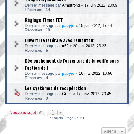
Dernier message par
Armstrong
«
17 juin 2012, 20:09
Réponses :
14
Réglage Timer TET
Dernier message par
papyjo
«
15 juin 2012, 17:44
Réponses :
10
Ouverture latérale avec remontoir
Dernier message par
rr62
«
20 mai 2012, 23:23
Réponses :
6
Déclenchement de l'ouverture de la coiffe sous
l'action de l
Dernier message par
papyjo
«
16 mai 2012, 10:56
Réponses :
4
Les systèmes de récupération
Dernier message par
Gilles
«
17 janv. 2012, 20:45
Réponses :
9
Nouveau sujet
47 sujets • Page
1
sur
1
Aller à