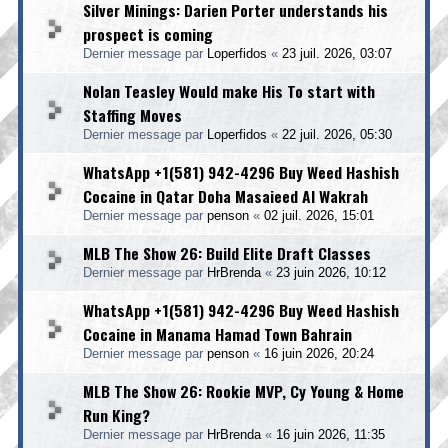
Silver Minings: Darien Porter understands his
prospect is coming
Dernier message par
Loperfidos
«
23 juil. 2026, 03:07
Nolan Teasley Would make His To start with
Staffing Moves
Dernier message par
Loperfidos
«
22 juil. 2026, 05:30
WhatsApp +1(581) 942-4296 Buy Weed Hashish
Cocaine in Qatar Doha Masaieed Al Wakrah
Dernier message par
penson
«
02 juil. 2026, 15:01
MLB The Show 26: Build Elite Draft Classes
Dernier message par
HrBrenda
«
23 juin 2026, 10:12
WhatsApp +1(581) 942-4296 Buy Weed Hashish
Cocaine in Manama Hamad Town Bahrain
Dernier message par
penson
«
16 juin 2026, 20:24
MLB The Show 26: Rookie MVP, Cy Young & Home
Run King?
Dernier message par
HrBrenda
«
16 juin 2026, 11:35