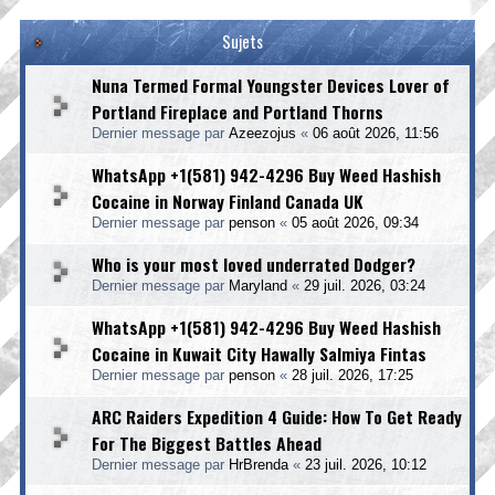
Sujets
Nuna Termed Formal Youngster Devices Lover of
Portland Fireplace and Portland Thorns
Dernier message par
Azeezojus
«
06 août 2026, 11:56
WhatsApp +1(581) 942-4296 Buy Weed Hashish
Cocaine in Norway Finland Canada UK
Dernier message par
penson
«
05 août 2026, 09:34
Who is your most loved underrated Dodger?
Dernier message par
Maryland
«
29 juil. 2026, 03:24
WhatsApp +1(581) 942-4296 Buy Weed Hashish
Cocaine in Kuwait City Hawally Salmiya Fintas
Dernier message par
penson
«
28 juil. 2026, 17:25
ARC Raiders Expedition 4 Guide: How To Get Ready
For The Biggest Battles Ahead
Dernier message par
HrBrenda
«
23 juil. 2026, 10:12