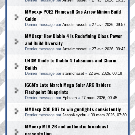
Dernier message par
Anselmrosseti
«
27 avr. 2026, 10:15
MMoexp: POE2 Flamewall Gas Arrow Minion Build
Guide
Dernier message par
Anselmrosseti
«
27 avr. 2026, 09:57
MMOexp: How Diablo 4 is Redefining Class Power
and Build Diversity
Dernier message par
Anselmrosseti
«
27 avr. 2026, 09:42
U4GM Guide to Diablo 4 Talismans and Charm
Builds
Dernier message par
starmchaset
«
22 avr. 2026, 08:18
IGGM's Late March Mega Sale: ARC Raiders
Flashpoint Blueprints
Dernier message par
Ephraim
«
27 mars 2026, 09:45
MMOexp COD BO7 to win gunfights consistently
Dernier message par
JeansKeyzhu
«
09 mars 2026, 07:30
MMoexp MLB 26 and authentic broadcast
presentation