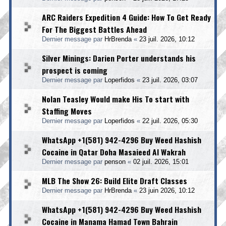
ARC Raiders Expedition 4 Guide: How To Get Ready
For The Biggest Battles Ahead
Dernier message par
HrBrenda
«
23 juil. 2026, 10:12
Silver Minings: Darien Porter understands his
prospect is coming
Dernier message par
Loperfidos
«
23 juil. 2026, 03:07
Nolan Teasley Would make His To start with
Staffing Moves
Dernier message par
Loperfidos
«
22 juil. 2026, 05:30
WhatsApp +1(581) 942-4296 Buy Weed Hashish
Cocaine in Qatar Doha Masaieed Al Wakrah
Dernier message par
penson
«
02 juil. 2026, 15:01
MLB The Show 26: Build Elite Draft Classes
Dernier message par
HrBrenda
«
23 juin 2026, 10:12
WhatsApp +1(581) 942-4296 Buy Weed Hashish
Cocaine in Manama Hamad Town Bahrain