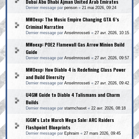
Dubai Abu Dhabi Ajman United Arab Emirates
Dernier message par
penson
«
21 mai 2026, 09:24
MMOexp: The Music Empire Changing GTA 6’s
Criminal Narrative
Dernier message par
Anselmrosseti
«
27 avr. 2026, 10:15
MMoexp: POE2 Flamewall Gas Arrow Minion Build
Guide
Dernier message par
Anselmrosseti
«
27 avr. 2026, 09:57
MMOexp: How Diablo 4 is Redefining Class Power
and Build Diversity
Dernier message par
Anselmrosseti
«
27 avr. 2026, 09:42
U4GM Guide to Diablo 4 Talismans and Charm
Builds
Dernier message par
starmchaset
«
22 avr. 2026, 08:18
IGGM's Late March Mega Sale: ARC Raiders
Flashpoint Blueprints
Dernier message par
Ephraim
«
27 mars 2026, 09:45