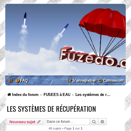
FAQ
S’enregistrer
Connexion
Index du forum
FUSEES à EAU
Les systèmes de récupération
LES SYSTÈMES DE RÉCUPÉRATION
Rechercher
Recherche ava
Nouveau sujet
48 sujets • Page
1
sur
1