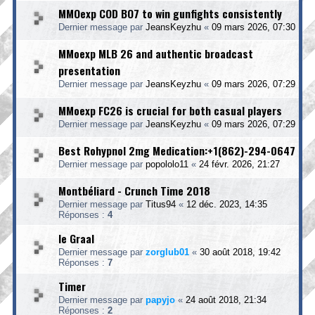
MMOexp COD BO7 to win gunfights consistently
Dernier message par
JeansKeyzhu
«
09 mars 2026, 07:30
MMoexp MLB 26 and authentic broadcast
presentation
Dernier message par
JeansKeyzhu
«
09 mars 2026, 07:29
MMoexp FC26 is crucial for both casual players
Dernier message par
JeansKeyzhu
«
09 mars 2026, 07:29
Best Rohypnol 2mg Medication:+1(862)-294-0647
Dernier message par
popololo11
«
24 févr. 2026, 21:27
Montbéliard - Crunch Time 2018
Dernier message par
Titus94
«
12 déc. 2023, 14:35
Réponses :
4
le Graal
Dernier message par
zorglub01
«
30 août 2018, 19:42
Réponses :
7
Timer
Dernier message par
papyjo
«
24 août 2018, 21:34
Réponses :
2