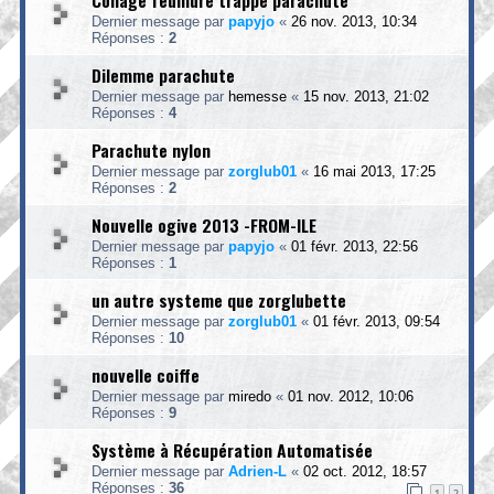
Collage feuillure trappe parachute
Dernier message par
papyjo
«
26 nov. 2013, 10:34
Réponses :
2
Dilemme parachute
Dernier message par
hemesse
«
15 nov. 2013, 21:02
Réponses :
4
Parachute nylon
Dernier message par
zorglub01
«
16 mai 2013, 17:25
Réponses :
2
Nouvelle ogive 2013 -FROM-ILE
Dernier message par
papyjo
«
01 févr. 2013, 22:56
Réponses :
1
un autre systeme que zorglubette
Dernier message par
zorglub01
«
01 févr. 2013, 09:54
Réponses :
10
nouvelle coiffe
Dernier message par
miredo
«
01 nov. 2012, 10:06
Réponses :
9
Système à Récupération Automatisée
Dernier message par
Adrien-L
«
02 oct. 2012, 18:57
Réponses :
36
1
2