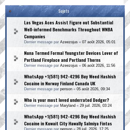
Sujets
Las Vegas Aces Assist Figure out Substantial
Well-informed Benchmarks Throughout WNBA
Companies
Dernier message par
Azeezojus
«
07 août 2026, 05:01
Nuna Termed Formal Youngster Devices Lover of
Portland Fireplace and Portland Thorns
Dernier message par
Azeezojus
«
06 août 2026, 11:56
WhatsApp +1(581) 942-4296 Buy Weed Hashish
Cocaine in Norway Finland Canada UK
Dernier message par
penson
«
05 août 2026, 09:34
Who is your most loved underrated Dodger?
Dernier message par
Maryland
«
29 juil. 2026, 03:24
WhatsApp +1(581) 942-4296 Buy Weed Hashish
Cocaine in Kuwait City Hawally Salmiya Fintas
Dernier message par
penson
«
28 juil. 2026, 17:25