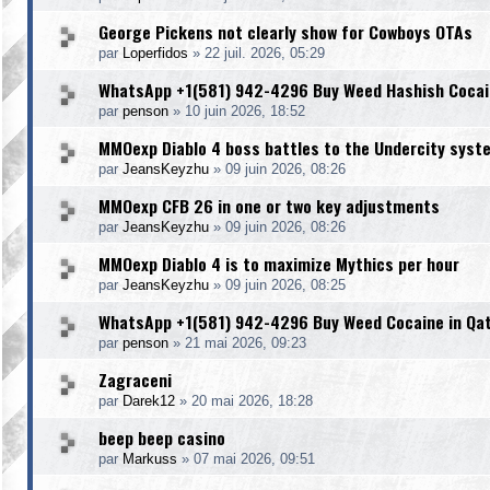
George Pickens not clearly show for Cowboys OTAs
par
Loperfidos
»
22 juil. 2026, 05:29
WhatsApp +1(581) 942-4296 Buy Weed Hashish Cocain
par
penson
»
10 juin 2026, 18:52
MMOexp Diablo 4 boss battles to the Undercity syst
par
JeansKeyzhu
»
09 juin 2026, 08:26
MMOexp CFB 26 in one or two key adjustments
par
JeansKeyzhu
»
09 juin 2026, 08:26
MMOexp Diablo 4 is to maximize Mythics per hour
par
JeansKeyzhu
»
09 juin 2026, 08:25
WhatsApp +1(581) 942-4296 Buy Weed Cocaine in Qa
par
penson
»
21 mai 2026, 09:23
Zagraceni
par
Darek12
»
20 mai 2026, 18:28
beep beep casino
par
Markuss
»
07 mai 2026, 09:51