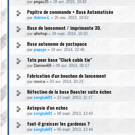
par
pegaz25
»
28 avr. 2015, 18:42
Pupitre de commande + Base Automatisée
par
Adrien-L
»
25 nov. 2013, 19:52
Base de lancement / imprimante 3D.
par
allerhop
»
29 sept. 2014, 10:22
Base autonome de yoctopuce
par
papyjo
»
18 avr. 2014, 22:46
Tuto pour base "Clark cable tie"
par
Damien68
»
09 avr. 2014, 00:17
Fabrication d'un bouchon de lancement
par
novice
»
03 avr. 2014, 20:23
Réfection de la base Booster suite échec
par
zorglub01
»
23 sept. 2013, 11:17
Autopsie d'un echec
par
zorglub01
»
08 sept. 2013, 13:43
faut-il graisser les gardenas ?
par
zorglub01
»
05 sept. 2013, 13:44