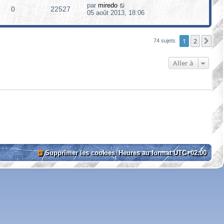
par
miredo
0
22527
05 août 2013, 18:06
1
2
Sui
74 sujets
Aller à
Supprimer les cookies
Heures au format
UTC+02:00