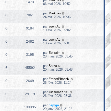
par
Markuss
0
1473
06 mai 2026, 10:52
par
Markuss
0
7061
24 avr. 2026, 10:36
par
agentAJ
0
9184
10 avr. 2026, 09:02
par
agentAJ
0
2482
10 avr. 2026, 09:01
par
Ephraim
0
3195
28 mars 2026, 03:45
par
Satza
6
45592
20 mars 2026, 03:48
par
EmberPhoenix
0
2649
26 févr. 2026, 11:24
par
luissuraez798
0
29119
26 févr. 2026, 08:36
par
papyjo
3
133395
29 janv. 2025, 21:02