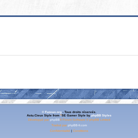
© Fuzeao.org
- Tous droits réservés.
Astu.Cieux Style from
*
SE Gamer Style by
phpBB Styles
Développé par
phpBB
® Forum Software © phpBB Limited
Traduit par
phpBB-fr.com
Confidentialité
|
Conditions