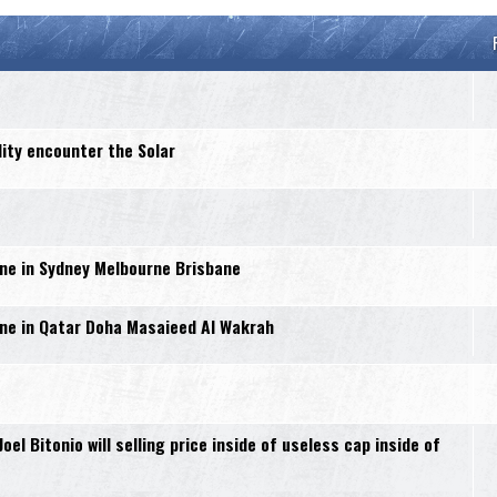
lity encounter the Solar
e in Sydney Melbourne Brisbane
e in Qatar Doha Masaieed Al Wakrah
l Bitonio will selling price inside of useless cap inside of