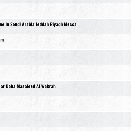
e in Soudi Arabia Jeddah Riyadh Mecca
em
tar Doha Masaieed Al Wakrah