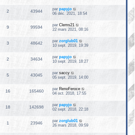
par
papyjo
2
43944
06 déc. 2021, 18:54
par
Clems21
9
99594
22 mars 2021, 08:16
par
zorglub01
3
48642
10 sept. 2019, 19:39
par
papyjo
2
34634
10 sept. 2019, 18:27
par
saccy
5
43045
05 sept. 2019, 14:00
par
RenoFeroce
16
165460
04 oct. 2018, 17:55
par
papyjo
18
142698
02 sept. 2018, 22:18
par
zorglub01
1
23946
26 mars 2018, 09:59