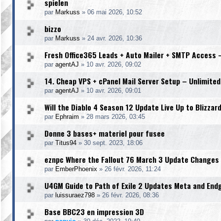
spielen
par
Markuss
»
06 mai 2026, 10:52
bizzo
par
Markuss
»
24 avr. 2026, 10:36
Fresh Office365 Leads + Auto Mailer + SMTP Access 
par
agentAJ
»
10 avr. 2026, 09:02
14. Cheap VPS + cPanel Mail Server Setup – Unlimited
par
agentAJ
»
10 avr. 2026, 09:01
Will the Diablo 4 Season 12 Update Live Up to Blizzar
par
Ephraim
»
28 mars 2026, 03:45
Donne 3 bases+ materiel pour fusee
par
Titus94
»
30 sept. 2023, 18:06
eznpc Where the Fallout 76 March 3 Update Changes 
par
EmberPhoenix
»
26 févr. 2026, 11:24
U4GM Guide to Path of Exile 2 Updates Meta and End
par
luissuraez798
»
26 févr. 2026, 08:36
Base BBC23 en impression 3D