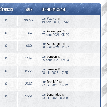
RÉPONSES
VUES
DERNIER MESSAGE
par
Papyjo
0
39749
19 nov. 2011, 18:42
par
Azeezojus
0
1362
07 août 2026, 05:00
par
Azeezojus
0
660
06 août 2026, 11:57
par
penson
0
1154
05 août 2026, 09:34
par
penson
0
8555
28 juil. 2026, 17:25
par
Darek12
0
2367
27 juil. 2026, 15:12
par
Loperfidos
0
5552
23 juil. 2026, 03:08