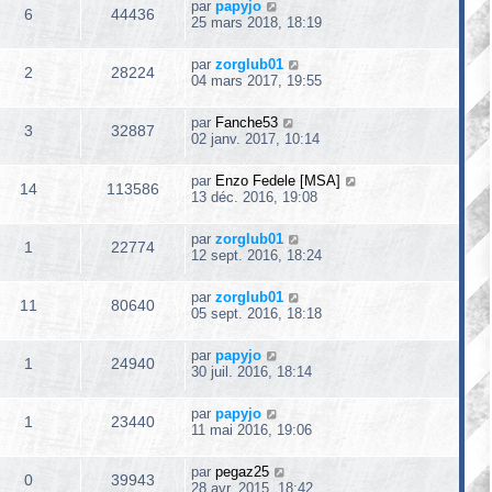
par
papyjo
6
44436
25 mars 2018, 18:19
par
zorglub01
2
28224
04 mars 2017, 19:55
par
Fanche53
3
32887
02 janv. 2017, 10:14
par
Enzo Fedele [MSA]
14
113586
13 déc. 2016, 19:08
par
zorglub01
1
22774
12 sept. 2016, 18:24
par
zorglub01
11
80640
05 sept. 2016, 18:18
par
papyjo
1
24940
30 juil. 2016, 18:14
par
papyjo
1
23440
11 mai 2016, 19:06
par
pegaz25
0
39943
28 avr. 2015, 18:42