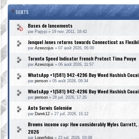
SUJETS
Bases de lancements
par
Papyjo
»
19 nov. 2011, 18:42
Jonquel Jones returns towards Connecticut as Flexibi
par
Azeezojus
»
07 août 2026, 05:00
Toronto Speed Indicator French Protect Tima Pouye
par
Azeezojus
»
06 août 2026, 11:57
WhatsApp +1(581) 942-4296 Buy Weed Hashish Cocain
par
penson
»
05 août 2026, 09:34
WhatsApp +1(581) 942-4296 Buy Weed Hashish Cocain
par
penson
»
28 juil. 2026, 17:25
Auto Serwis Goleniów
par
Darek12
»
27 juil. 2026, 15:12
Browns income cap: How considerably Myles Garrett, Joe
2026
par
Loperfidos
»
23 juil. 2026, 03:08