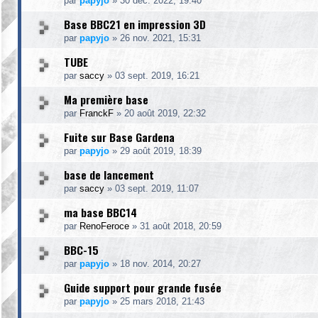
par
papyjo
»
30 déc. 2022, 19:40
Base BBC21 en impression 3D
par
papyjo
»
26 nov. 2021, 15:31
TUBE
par
saccy
»
03 sept. 2019, 16:21
Ma première base
par
FranckF
»
20 août 2019, 22:32
Fuite sur Base Gardena
par
papyjo
»
29 août 2019, 18:39
base de lancement
par
saccy
»
03 sept. 2019, 11:07
ma base BBC14
par
RenoFeroce
»
31 août 2018, 20:59
BBC-15
par
papyjo
»
18 nov. 2014, 20:27
Guide support pour grande fusée
par
papyjo
»
25 mars 2018, 21:43