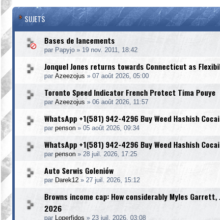
SUJETS
Bases de lancements
par
Papyjo
»
19 nov. 2011, 18:42
Jonquel Jones returns towards Connecticut as Flexibi
par
Azeezojus
»
07 août 2026, 05:00
Toronto Speed Indicator French Protect Tima Pouye
par
Azeezojus
»
06 août 2026, 11:57
WhatsApp +1(581) 942-4296 Buy Weed Hashish Cocain
par
penson
»
05 août 2026, 09:34
WhatsApp +1(581) 942-4296 Buy Weed Hashish Cocain
par
penson
»
28 juil. 2026, 17:25
Auto Serwis Goleniów
par
Darek12
»
27 juil. 2026, 15:12
Browns income cap: How considerably Myles Garrett, Joe
2026
par
Loperfidos
»
23 juil. 2026, 03:08