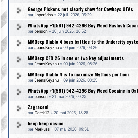
George Pickens not clearly show for Cowboys OTAs
par
Loperfidos
»
22 juil. 2026, 05:29
WhatsApp +1(581) 942-4296 Buy Weed Hashish Cocain
par
penson
»
10 juin 2026, 18:52
MMOexp Diablo 4 boss battles to the Undercity syst
par
JeansKeyzhu
»
09 juin 2026, 08:26
MMOexp CFB 26 in one or two key adjustments
par
JeansKeyzhu
»
09 juin 2026, 08:26
MMOexp Diablo 4 is to maximize Mythics per hour
par
JeansKeyzhu
»
09 juin 2026, 08:25
WhatsApp +1(581) 942-4296 Buy Weed Cocaine in Qa
par
penson
»
21 mai 2026, 09:23
Zagraceni
par
Darek12
»
20 mai 2026, 18:28
beep beep casino
par
Markuss
»
07 mai 2026, 09:51