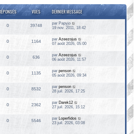
RÉPONSES
VUES
DERNIER MESSAGE
par
Papyjo
0
39748
19 nov. 2011, 18:42
par
Azeezojus
0
1164
07 août 2026, 05:00
par
Azeezojus
0
636
06 août 2026, 11:57
par
penson
0
1135
05 août 2026, 09:34
par
penson
0
8532
28 juil. 2026, 17:25
par
Darek12
0
2362
27 juil. 2026, 15:12
par
Loperfidos
0
5546
23 juil. 2026, 03:08