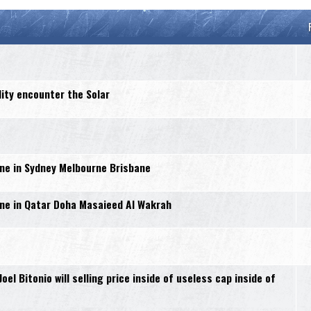
lity encounter the Solar
e in Sydney Melbourne Brisbane
e in Qatar Doha Masaieed Al Wakrah
l Bitonio will selling price inside of useless cap inside of