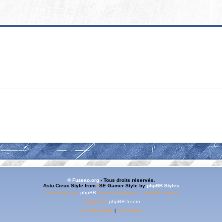
© Fuzeao.org
- Tous droits réservés.
Astu.Cieux Style from
*
SE Gamer Style by
phpBB Styles
Développé par
phpBB
® Forum Software © phpBB Limited
Traduit par
phpBB-fr.com
Confidentialité
|
Conditions