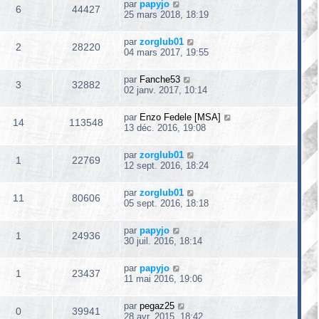
par
papyjo
6
44427
25 mars 2018, 18:19
par
zorglub01
2
28220
04 mars 2017, 19:55
par
Fanche53
3
32882
02 janv. 2017, 10:14
par
Enzo Fedele [MSA]
14
113548
13 déc. 2016, 19:08
par
zorglub01
1
22769
12 sept. 2016, 18:24
par
zorglub01
11
80606
05 sept. 2016, 18:18
par
papyjo
1
24936
30 juil. 2016, 18:14
par
papyjo
1
23437
11 mai 2016, 19:06
par
pegaz25
0
39941
28 avr. 2015, 18:42