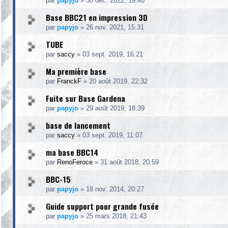
par
papyjo
»
30 déc. 2022, 19:40
Base BBC21 en impression 3D
par
papyjo
»
26 nov. 2021, 15:31
TUBE
par
saccy
»
03 sept. 2019, 16:21
Ma première base
par
FranckF
»
20 août 2019, 22:32
Fuite sur Base Gardena
par
papyjo
»
29 août 2019, 18:39
base de lancement
par
saccy
»
03 sept. 2019, 11:07
ma base BBC14
par
RenoFeroce
»
31 août 2018, 20:59
BBC-15
par
papyjo
»
18 nov. 2014, 20:27
Guide support pour grande fusée
par
papyjo
»
25 mars 2018, 21:43