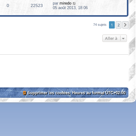
par
miredo
0
22523
05 août 2013, 18:06
1
2
Sui
74 sujets
Aller à
Supprimer les cookies
Heures au format
UTC+02:00