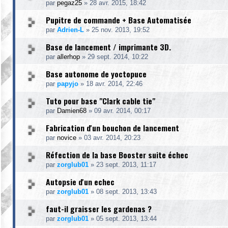
par
pegaz25
»
28 avr. 2015, 18:42
Pupitre de commande + Base Automatisée
par
Adrien-L
»
25 nov. 2013, 19:52
Base de lancement / imprimante 3D.
par
allerhop
»
29 sept. 2014, 10:22
Base autonome de yoctopuce
par
papyjo
»
18 avr. 2014, 22:46
Tuto pour base "Clark cable tie"
par
Damien68
»
09 avr. 2014, 00:17
Fabrication d'un bouchon de lancement
par
novice
»
03 avr. 2014, 20:23
Réfection de la base Booster suite échec
par
zorglub01
»
23 sept. 2013, 11:17
Autopsie d'un echec
par
zorglub01
»
08 sept. 2013, 13:43
faut-il graisser les gardenas ?
par
zorglub01
»
05 sept. 2013, 13:44