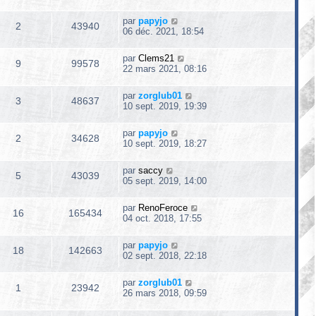
par
papyjo
2
43940
06 déc. 2021, 18:54
par
Clems21
9
99578
22 mars 2021, 08:16
par
zorglub01
3
48637
10 sept. 2019, 19:39
par
papyjo
2
34628
10 sept. 2019, 18:27
par
saccy
5
43039
05 sept. 2019, 14:00
par
RenoFeroce
16
165434
04 oct. 2018, 17:55
par
papyjo
18
142663
02 sept. 2018, 22:18
par
zorglub01
1
23942
26 mars 2018, 09:59