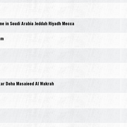
e in Soudi Arabia Jeddah Riyadh Mecca
em
tar Doha Masaieed Al Wakrah