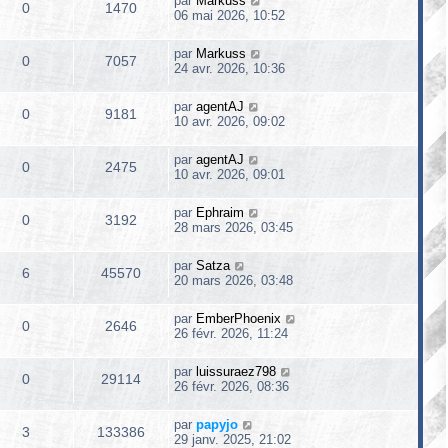
par
Markuss
0
1470
06 mai 2026, 10:52
par
Markuss
0
7057
24 avr. 2026, 10:36
par
agentAJ
0
9181
10 avr. 2026, 09:02
par
agentAJ
0
2475
10 avr. 2026, 09:01
par
Ephraim
0
3192
28 mars 2026, 03:45
par
Satza
6
45570
20 mars 2026, 03:48
par
EmberPhoenix
0
2646
26 févr. 2026, 11:24
par
luissuraez798
0
29114
26 févr. 2026, 08:36
par
papyjo
3
133386
29 janv. 2025, 21:02