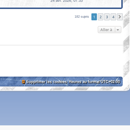
24 avr. 2026, 07:33
1
2
3
4
Sui
182 sujets
Aller à
Supprimer les cookies
Heures au format
UTC+02:00