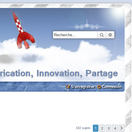
Rechercher
Recherche
S’enregistrer
Connexion
1
2
3
4
Sui
182 sujets