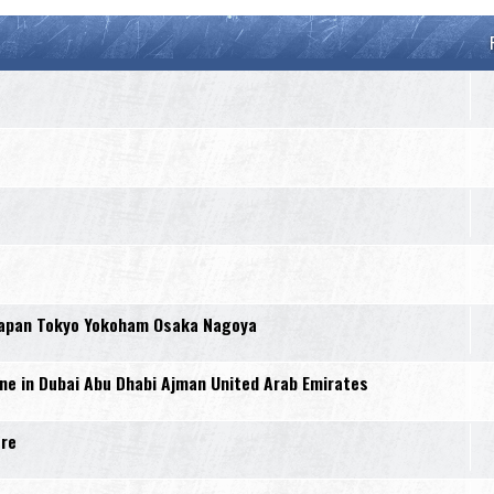
Japan Tokyo Yokoham Osaka Nagoya
e in Dubai Abu Dhabi Ajman United Arab Emirates
ure