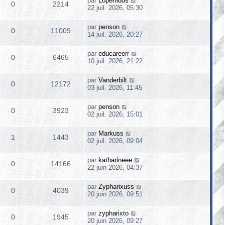
par
Loperfidos
0
2214
22 juil. 2026, 05:30
par
penson
0
11009
14 juil. 2026, 20:27
par
educareerr
0
6465
10 juil. 2026, 21:22
par
Vanderbilt
0
12172
03 juil. 2026, 11:45
par
penson
0
3923
02 juil. 2026, 15:01
par
Markuss
1
1443
02 juil. 2026, 09:04
par
katharineee
0
14166
22 juin 2026, 04:37
par
Zypharixuss
0
4039
20 juin 2026, 09:51
par
zypharixto
0
1945
20 juin 2026, 09:27