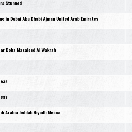
ers Stunned
e in Dubai Abu Dhabi Ajman United Arab Emirates
tar Doha Masaieed Al Wakrah
seas
seas
di Arabia Jeddah Riyadh Mecca