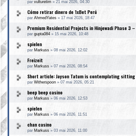
par
vulturetim
»
21 mai 2026, 04:30
Cómo retirar dinero de 1xBet Perú
par
AhmedYates
»
17 mai 2026, 18:47
Premium Residential Projects in Hinjewadi Phase 3 –
par
gupta084
»
15 mai 2026, 10:48
spielen
par
Markuss
»
08 mai 2026, 12:02
Freizeit
par
Markuss
»
07 mai 2026, 08:54
Short article: Jayson Tatum is contemplating sitting
par
Witherspoon
»
07 mai 2026, 05:21
beep beep casino
par
Markuss
»
06 mai 2026, 12:53
spielen
par
Markuss
»
06 mai 2026, 11:51
chan casino
par
Markuss
»
03 mai 2026, 11:00