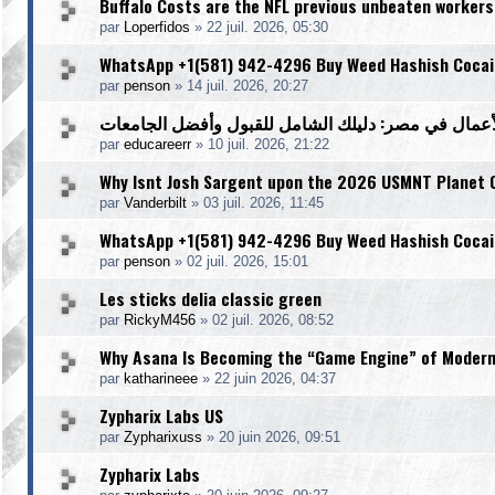
Buffalo Costs are the NFL previous unbeaten workers
par
Loperfidos
»
22 juil. 2026, 05:30
WhatsApp +1(581) 942-4296 Buy Weed Hashish Cocain
par
penson
»
14 juil. 2026, 20:27
دراسة إدارة الأعمال في مصر: دليلك الشامل للقبول و
par
educareerr
»
10 juil. 2026, 21:22
Why Isnt Josh Sargent upon the 2026 USMNT Planet 
par
Vanderbilt
»
03 juil. 2026, 11:45
WhatsApp +1(581) 942-4296 Buy Weed Hashish Cocai
par
penson
»
02 juil. 2026, 15:01
Les sticks delia classic green
par
RickyM456
»
02 juil. 2026, 08:52
Why Asana Is Becoming the “Game Engine” of Modern
par
katharineee
»
22 juin 2026, 04:37
Zypharix Labs US
par
Zypharixuss
»
20 juin 2026, 09:51
Zypharix Labs