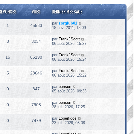
RÉPONSES
VUES
DERNIER MESSAGE
par
zorglub01
1
45583
18 nov. 2011, 18:09
par
FrankJScott
3
3034
06 août 2026, 15:27
par
FrankJScott
15
85198
06 août 2026, 15:24
par
FrankJScott
5
28646
06 août 2026, 15:22
par
penson
0
847
05 août 2026, 09:33
par
penson
0
7908
28 juil. 2026, 17:25
par
Loperfidos
0
7479
23 juil. 2026, 03:08