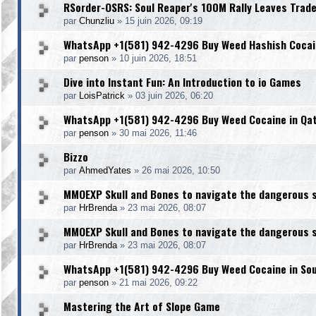
RSorder-OSRS: Soul Reaper's 100M Rally Leaves Trad
par
Chunzliu
»
15 juin 2026, 09:19
WhatsApp +1(581) 942-4296 Buy Weed Hashish Cocain
par
penson
»
10 juin 2026, 18:51
Dive into Instant Fun: An Introduction to io Games
par
LoisPatrick
»
03 juin 2026, 06:20
WhatsApp +1(581) 942-4296 Buy Weed Cocaine in Qa
par
penson
»
30 mai 2026, 11:46
Bizzo
par
AhmedYates
»
26 mai 2026, 10:50
MMOEXP Skull and Bones to navigate the dangerous 
par
HrBrenda
»
23 mai 2026, 08:07
MMOEXP Skull and Bones to navigate the dangerous 
par
HrBrenda
»
23 mai 2026, 08:07
WhatsApp +1(581) 942-4296 Buy Weed Cocaine in Sou
par
penson
»
21 mai 2026, 09:22
Mastering the Art of Slope Game