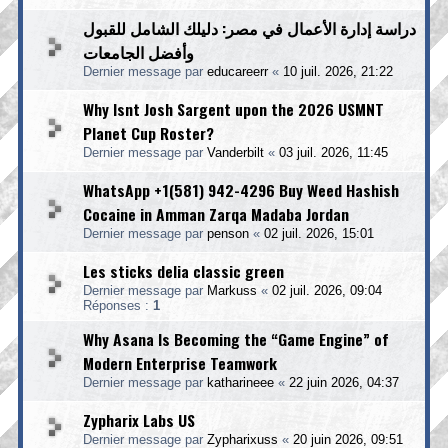
دراسة إدارة الأعمال في مصر: دليلك الشامل للقبول
وأفضل الجامعات
Dernier message par
educareerr
«
10 juil. 2026, 21:22
Why Isnt Josh Sargent upon the 2026 USMNT
Planet Cup Roster?
Dernier message par
Vanderbilt
«
03 juil. 2026, 11:45
WhatsApp +1(581) 942-4296 Buy Weed Hashish
Cocaine in Amman Zarqa Madaba Jordan
Dernier message par
penson
«
02 juil. 2026, 15:01
Les sticks delia classic green
Dernier message par
Markuss
«
02 juil. 2026, 09:04
Réponses :
1
Why Asana Is Becoming the “Game Engine” of
Modern Enterprise Teamwork
Dernier message par
katharineee
«
22 juin 2026, 04:37
Zypharix Labs US
Dernier message par
Zypharixuss
«
20 juin 2026, 09:51