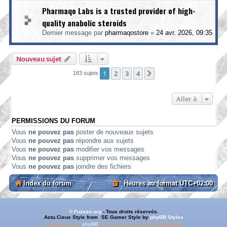
Pharmaqo Labs is a trusted provider of high-
quality anabolic steroids
Dernier message par
pharmaqostore
«
24 avr. 2026, 09:35
Nouveau sujet
1
2
3
4
Suivante
183 sujets
Aller à
PERMISSIONS DU FORUM
Vous
ne pouvez pas
poster de nouveaux sujets
Vous
ne pouvez pas
répondre aux sujets
Vous
ne pouvez pas
modifier vos messages
Vous
ne pouvez pas
supprimer vos messages
Vous
ne pouvez pas
joindre des fichiers
Index du forum
Heures au format
UTC+02:00
© Fuzeao.org
- Tous droits réservés.
Astu.Cieux Style from
*
SE Gamer Style by
phpBB Styles
Développé par
phpBB
® Forum Software © phpBB Limited