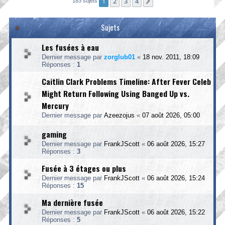
1
2
3
4
Suivante
183 sujets
Sujets
Les fusées à eau
Dernier message par
zorglub01
«
18 nov. 2011, 18:09
Réponses :
1
Caitlin Clark Problems Timeline: After Fever Celeb
Might Return Following Using Banged Up vs.
Mercury
Dernier message par
Azeezojus
«
07 août 2026, 05:00
gaming
Dernier message par
FrankJScott
«
06 août 2026, 15:27
Réponses :
3
Fusée à 3 étages ou plus
Dernier message par
FrankJScott
«
06 août 2026, 15:24
Réponses :
15
Ma dernière fusée
Dernier message par
FrankJScott
«
06 août 2026, 15:22
Réponses :
5