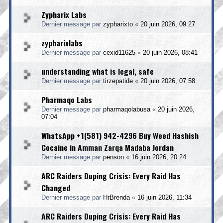
Zypharix Labs
Dernier message par
zypharixto
«
20 juin 2026, 09:27
zypharixlabs
Dernier message par
cexid11625
«
20 juin 2026, 08:41
understanding what is legal, safe
Dernier message par
tirzepatide
«
20 juin 2026, 07:58
Pharmaqo Labs
Dernier message par
pharmaqolabusa
«
20 juin 2026,
07:04
WhatsApp +1(581) 942-4296 Buy Weed Hashish
Cocaine in Amman Zarqa Madaba Jordan
Dernier message par
penson
«
16 juin 2026, 20:24
ARC Raiders Duping Crisis: Every Raid Has
Changed
Dernier message par
HrBrenda
«
16 juin 2026, 11:34
ARC Raiders Duping Crisis: Every Raid Has