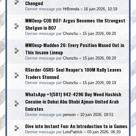
Changed
Dernier message par
HrBrenda
«
16 juin 2026, 10:19
MMOexp-COD BO7: Argus Becomes the Strongest
Shotgun in BO7
Dernier message par
Chunzliu
«
15 juin 2026, 09:20
MMOexp-Madden 26: Every Position Maxed Out in
This Insane Lineup
Dernier message par
Chunzliu
«
15 juin 2026, 09:20
RSorder-OSRS: Soul Reaper's 100M Rally Leaves
Traders Stunned
Dernier message par
Chunzliu
«
15 juin 2026, 09:19
WhatsApp +1(581) 942-4296 Buy Weed Hashish
Cocaine in Dubai Abu Dhabi Ajman United Arab
Emirates
Dernier message par
penson
«
10 juin 2026, 18:51
Dive into Instant Fun: An Introduction to io Games
Dernier message par
LoisPatrick
«
03 juin 2026, 06:20