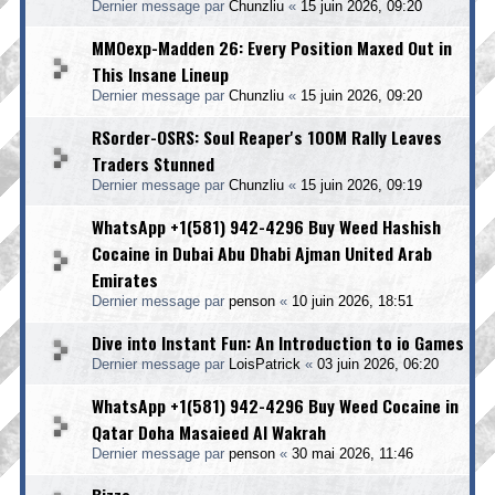
Dernier message par
Chunzliu
«
15 juin 2026, 09:20
MMOexp-Madden 26: Every Position Maxed Out in
This Insane Lineup
Dernier message par
Chunzliu
«
15 juin 2026, 09:20
RSorder-OSRS: Soul Reaper's 100M Rally Leaves
Traders Stunned
Dernier message par
Chunzliu
«
15 juin 2026, 09:19
WhatsApp +1(581) 942-4296 Buy Weed Hashish
Cocaine in Dubai Abu Dhabi Ajman United Arab
Emirates
Dernier message par
penson
«
10 juin 2026, 18:51
Dive into Instant Fun: An Introduction to io Games
Dernier message par
LoisPatrick
«
03 juin 2026, 06:20
WhatsApp +1(581) 942-4296 Buy Weed Cocaine in
Qatar Doha Masaieed Al Wakrah
Dernier message par
penson
«
30 mai 2026, 11:46