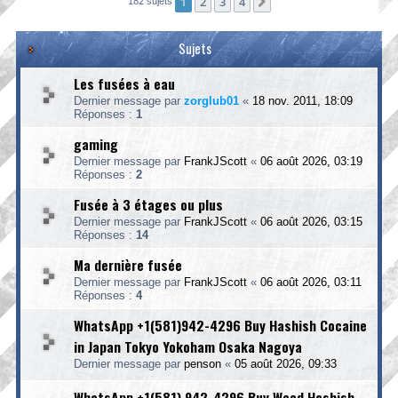
1
2
3
4
Suivante
182 sujets
Sujets
Les fusées à eau
Dernier message par
zorglub01
«
18 nov. 2011, 18:09
Réponses :
1
gaming
Dernier message par
FrankJScott
«
06 août 2026, 03:19
Réponses :
2
Fusée à 3 étages ou plus
Dernier message par
FrankJScott
«
06 août 2026, 03:15
Réponses :
14
Ma dernière fusée
Dernier message par
FrankJScott
«
06 août 2026, 03:11
Réponses :
4
WhatsApp +1(581)942-4296 Buy Hashish Cocaine
in Japan Tokyo Yokoham Osaka Nagoya
Dernier message par
penson
«
05 août 2026, 09:33
WhatsApp +1(581) 942-4296 Buy Weed Hashish