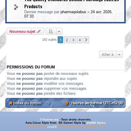
Products
Dernier message par
pharmaqolabus
«
24 avr. 2026,
07:33
Nouveau sujet
1
2
3
4
Suivante
182 sujets
Aller à
PERMISSIONS DU FORUM
Vous
ne pouvez pas
poster de nouveaux sujets
Vous
ne pouvez pas
répondre aux sujets
Vous
ne pouvez pas
modifier vos messages
Vous
ne pouvez pas
supprimer vos messages
Vous
ne pouvez pas
joindre des fichiers
Index du forum
Heures au format
UTC+02:00
© Fuzeao.org
- Tous droits réservés.
Astu.Cieux Style from
*
SE Gamer Style by
phpBB Styles
Développé par
phpBB
® Forum Software © phpBB Limited