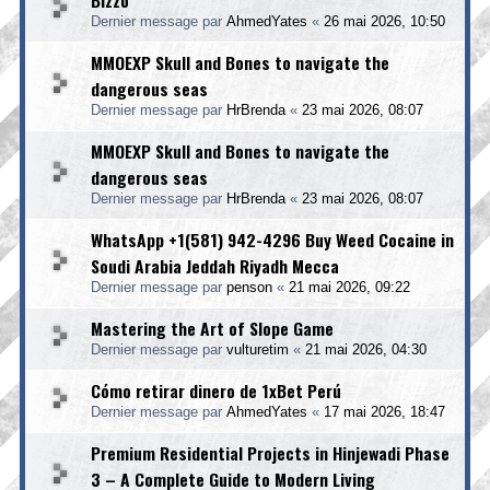
Bizzo
Dernier message par
AhmedYates
«
26 mai 2026, 10:50
MMOEXP Skull and Bones to navigate the
dangerous seas
Dernier message par
HrBrenda
«
23 mai 2026, 08:07
MMOEXP Skull and Bones to navigate the
dangerous seas
Dernier message par
HrBrenda
«
23 mai 2026, 08:07
WhatsApp +1(581) 942-4296 Buy Weed Cocaine in
Soudi Arabia Jeddah Riyadh Mecca
Dernier message par
penson
«
21 mai 2026, 09:22
Mastering the Art of Slope Game
Dernier message par
vulturetim
«
21 mai 2026, 04:30
Cómo retirar dinero de 1xBet Perú
Dernier message par
AhmedYates
«
17 mai 2026, 18:47
Premium Residential Projects in Hinjewadi Phase
3 – A Complete Guide to Modern Living