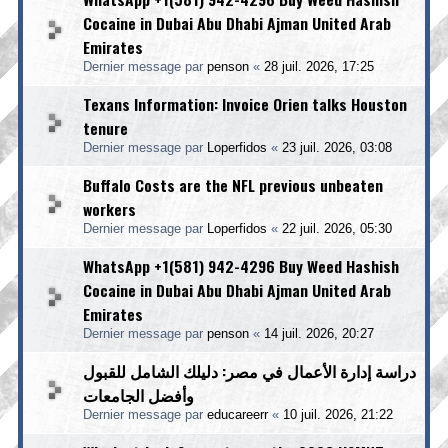
Cocaine in Dubai Abu Dhabi Ajman United Arab
Emirates
Dernier message par
penson
«
28 juil. 2026, 17:25
Texans Information: Invoice Orien talks Houston
tenure
Dernier message par
Loperfidos
«
23 juil. 2026, 03:08
Buffalo Costs are the NFL previous unbeaten
workers
Dernier message par
Loperfidos
«
22 juil. 2026, 05:30
WhatsApp +1(581) 942-4296 Buy Weed Hashish
Cocaine in Dubai Abu Dhabi Ajman United Arab
Emirates
Dernier message par
penson
«
14 juil. 2026, 20:27
دراسة إدارة الأعمال في مصر: دليلك الشامل للقبول
وأفضل الجامعات
Dernier message par
educareerr
«
10 juil. 2026, 21:22