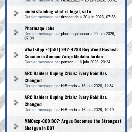
Dernier message par
cexid11625
«
20 juin 2026, 08:41
understanding what is legal, safe
Dernier message par
tirzepatide
«
20 juin 2026, 07:58
Pharmaqo Labs
Dernier message par
pharmaqolabusa
«
20 juin 2026,
07:04
WhatsApp +1(581) 942-4296 Buy Weed Hashish
Cocaine in Amman Zarqa Madaba Jordan
Dernier message par
penson
«
16 juin 2026, 20:24
ARC Raiders Duping Crisis: Every Raid Has
Changed
Dernier message par
HrBrenda
«
16 juin 2026, 11:34
ARC Raiders Duping Crisis: Every Raid Has
Changed
Dernier message par
HrBrenda
«
16 juin 2026, 10:19
MMOexp-COD BO7: Argus Becomes the Strongest
Shotgun in BO7