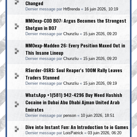
Changed
Dernier message par
HrBrenda
«
16 juin 2026, 10:19
MMOexp-COD BO7: Argus Becomes the Strongest
Shotgun in BO7
Dernier message par
Chunzliu
«
15 juin 2026, 09:20
MMOexp-Madden 26: Every Position Maxed Out in
This Insane Lineup
Dernier message par
Chunzliu
«
15 juin 2026, 09:20
RSorder-OSRS: Soul Reaper's 100M Rally Leaves
Traders Stunned
Dernier message par
Chunzliu
«
15 juin 2026, 09:19
WhatsApp +1(581) 942-4296 Buy Weed Hashish
Cocaine in Dubai Abu Dhabi Ajman United Arab
Emirates
Dernier message par
penson
«
10 juin 2026, 18:51
Dive into Instant Fun: An Introduction to io Games
Dernier message par
LoisPatrick
«
03 juin 2026, 06:20