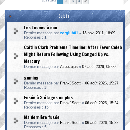
1
2
3
4
Suivante
183 sujets
Sujets
Les fusées à eau
Dernier message par
zorglub01
«
18 nov. 2011, 18:09
Réponses :
1
Caitlin Clark Problems Timeline: After Fever Celeb
Might Return Following Using Banged Up vs.
Mercury
Dernier message par
Azeezojus
«
07 août 2026, 05:00
gaming
Dernier message par
FrankJScott
«
06 août 2026, 15:27
Réponses :
3
Fusée à 3 étages ou plus
Dernier message par
FrankJScott
«
06 août 2026, 15:24
Réponses :
15
Ma dernière fusée
Dernier message par
FrankJScott
«
06 août 2026, 15:22
Réponses :
5