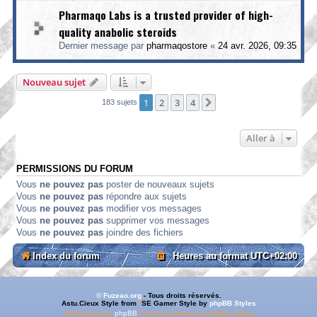
Pharmaqo Labs is a trusted provider of high-
quality anabolic steroids
Dernier message par
pharmaqostore
«
24 avr. 2026, 09:35
Nouveau sujet
1
2
3
4
Suivante
183 sujets
Aller à
PERMISSIONS DU FORUM
Vous
ne pouvez pas
poster de nouveaux sujets
Vous
ne pouvez pas
répondre aux sujets
Vous
ne pouvez pas
modifier vos messages
Vous
ne pouvez pas
supprimer vos messages
Vous
ne pouvez pas
joindre des fichiers
Index du forum
Heures au format
UTC+02:00
© Fuzeao.org
- Tous droits réservés.
Astu.Cieux Style from
*
SE Gamer Style by
phpBB Styles
Développé par
phpBB
® Forum Software © phpBB Limited