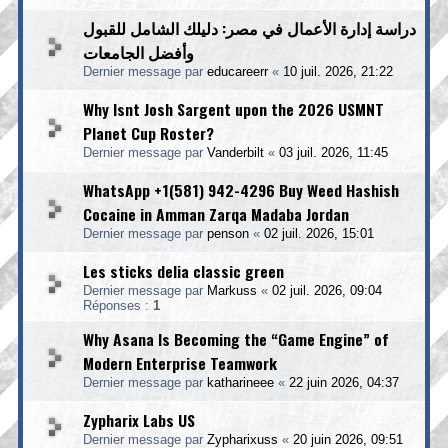
دراسة إدارة الأعمال في مصر: دليلك الشامل للقبول
وأفضل الجامعات
Dernier message par
educareerr
«
10 juil. 2026, 21:22
Why Isnt Josh Sargent upon the 2026 USMNT
Planet Cup Roster?
Dernier message par
Vanderbilt
«
03 juil. 2026, 11:45
WhatsApp +1(581) 942-4296 Buy Weed Hashish
Cocaine in Amman Zarqa Madaba Jordan
Dernier message par
penson
«
02 juil. 2026, 15:01
Les sticks delia classic green
Dernier message par
Markuss
«
02 juil. 2026, 09:04
Réponses :
1
Why Asana Is Becoming the “Game Engine” of
Modern Enterprise Teamwork
Dernier message par
katharineee
«
22 juin 2026, 04:37
Zypharix Labs US
Dernier message par
Zypharixuss
«
20 juin 2026, 09:51