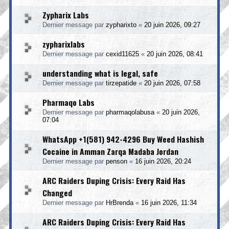
Zypharix Labs
Dernier message par
zypharixto
«
20 juin 2026, 09:27
zypharixlabs
Dernier message par
cexid11625
«
20 juin 2026, 08:41
understanding what is legal, safe
Dernier message par
tirzepatide
«
20 juin 2026, 07:58
Pharmaqo Labs
Dernier message par
pharmaqolabusa
«
20 juin 2026,
07:04
WhatsApp +1(581) 942-4296 Buy Weed Hashish
Cocaine in Amman Zarqa Madaba Jordan
Dernier message par
penson
«
16 juin 2026, 20:24
ARC Raiders Duping Crisis: Every Raid Has
Changed
Dernier message par
HrBrenda
«
16 juin 2026, 11:34
ARC Raiders Duping Crisis: Every Raid Has