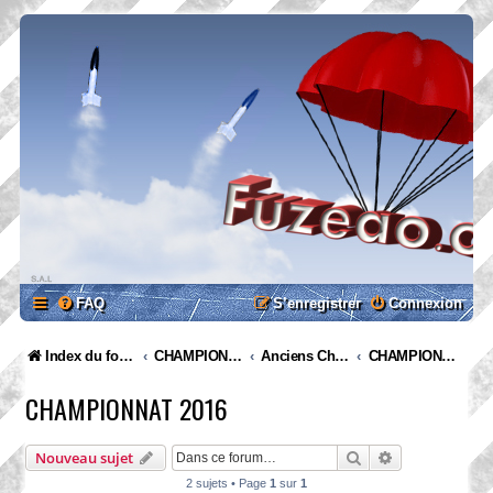
FAQ
S’enregistrer
Connexion
Index du forum
CHAMPIONNATS
Anciens Championnats
CHAMPIONNAT 2016
CHAMPIONNAT 2016
Rechercher
Recherche ava
Nouveau sujet
2 sujets • Page
1
sur
1