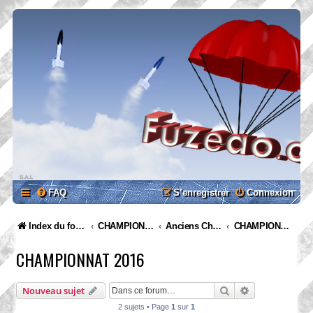
FAQ
S’enregistrer
Connexion
Index du forum
CHAMPIONNATS
Anciens Championnats
CHAMPIONNAT 2016
CHAMPIONNAT 2016
Rechercher
Recherche ava
Nouveau sujet
2 sujets • Page
1
sur
1