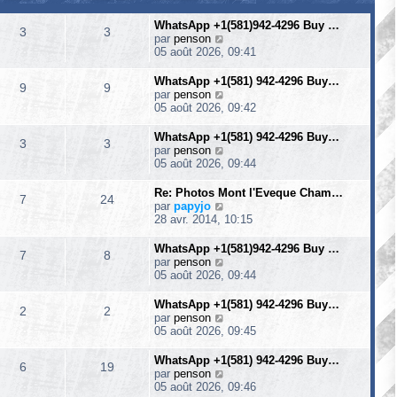
WhatsApp +1(581)942-4296 Buy …
3
3
V
par
penson
o
05 août 2026, 09:41
i
r
WhatsApp +1(581) 942-4296 Buy…
9
9
l
V
par
penson
e
o
05 août 2026, 09:42
d
i
e
r
WhatsApp +1(581) 942-4296 Buy…
3
3
r
l
V
par
penson
n
e
o
05 août 2026, 09:44
i
d
i
e
e
r
Re: Photos Mont l'Eveque Cham…
r
7
24
r
l
V
par
papyjo
m
n
e
o
28 avr. 2014, 10:15
e
i
d
i
s
e
e
r
WhatsApp +1(581)942-4296 Buy …
s
r
7
8
r
l
V
par
penson
a
m
n
e
o
05 août 2026, 09:44
g
e
i
d
i
e
s
e
e
r
WhatsApp +1(581) 942-4296 Buy…
s
r
2
2
r
l
V
par
penson
a
m
n
e
o
05 août 2026, 09:45
g
e
i
d
i
e
s
e
e
r
WhatsApp +1(581) 942-4296 Buy…
s
r
6
19
r
l
V
par
penson
a
m
n
e
o
05 août 2026, 09:46
g
e
i
d