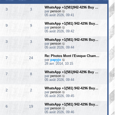
WhatsApp +1(581)942-4296 Buy …
3
3
V
par
penson
o
05 août 2026, 09:41
i
r
WhatsApp +1(581) 942-4296 Buy…
9
9
l
V
par
penson
e
o
05 août 2026, 09:42
d
i
e
r
WhatsApp +1(581) 942-4296 Buy…
3
3
r
l
V
par
penson
n
e
o
05 août 2026, 09:44
i
d
i
e
e
r
Re: Photos Mont l'Eveque Cham…
r
7
24
r
l
V
par
papyjo
m
n
e
o
28 avr. 2014, 10:15
e
i
d
i
s
e
e
r
WhatsApp +1(581)942-4296 Buy …
s
r
7
8
r
l
V
par
penson
a
m
n
e
o
05 août 2026, 09:44
g
e
i
d
i
e
s
e
e
r
WhatsApp +1(581) 942-4296 Buy…
s
r
2
2
r
l
V
par
penson
a
m
n
e
o
05 août 2026, 09:45
g
e
i
d
i
e
s
e
e
r
WhatsApp +1(581) 942-4296 Buy…
s
r
6
19
r
l
V
par
penson
a
m
n
e
o
05 août 2026, 09:46
g
e
i
d