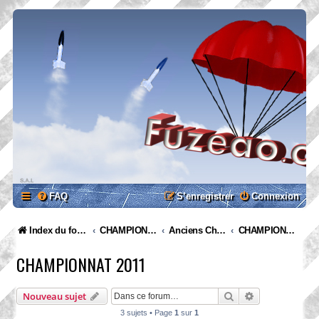
FAQ
S’enregistrer
Connexion
Index du forum
CHAMPIONNATS
Anciens Championnats
CHAMPIONNAT 2011
CHAMPIONNAT 2011
Rechercher
Recherche ava
Nouveau sujet
3 sujets • Page
1
sur
1