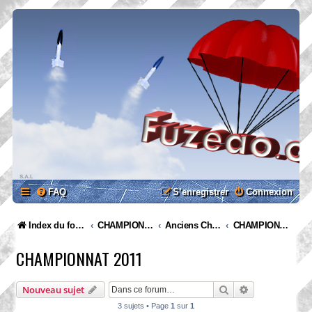
FAQ
S’enregistrer
Connexion
Index du forum
CHAMPIONNATS
Anciens Championnats
CHAMPIONNAT 2011
CHAMPIONNAT 2011
Rechercher
Recherche ava
Nouveau sujet
3 sujets • Page
1
sur
1