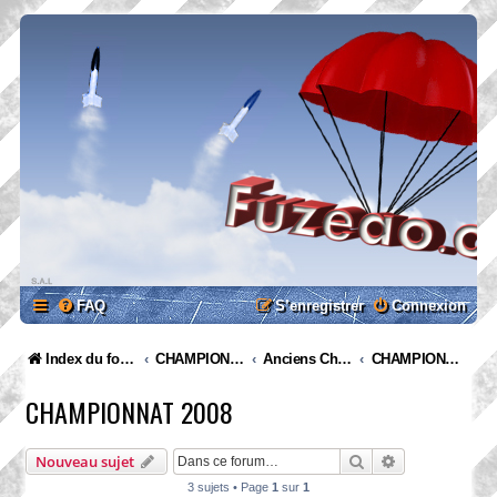
FAQ
S’enregistrer
Connexion
Index du forum
CHAMPIONNATS
Anciens Championnats
CHAMPIONNAT 2008
CHAMPIONNAT 2008
Rechercher
Recherche ava
Nouveau sujet
3 sujets • Page
1
sur
1