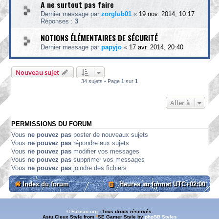
A ne surtout pas faire
Dernier message par
zorglub01
«
19 nov. 2014, 10:17
Réponses :
3
NOTIONS ÉLÉMENTAIRES DE SÉCURITÉ
Dernier message par
papyjo
«
17 avr. 2014, 20:40
Nouveau sujet
34 sujets • Page
1
sur
1
Aller à
PERMISSIONS DU FORUM
Vous
ne pouvez pas
poster de nouveaux sujets
Vous
ne pouvez pas
répondre aux sujets
Vous
ne pouvez pas
modifier vos messages
Vous
ne pouvez pas
supprimer vos messages
Vous
ne pouvez pas
joindre des fichiers
Index du forum
Heures au format
UTC+02:00
© Fuzeao.org
- Tous droits réservés.
Astu.Cieux Style from
*
SE Gamer Style by
phpBB Styles