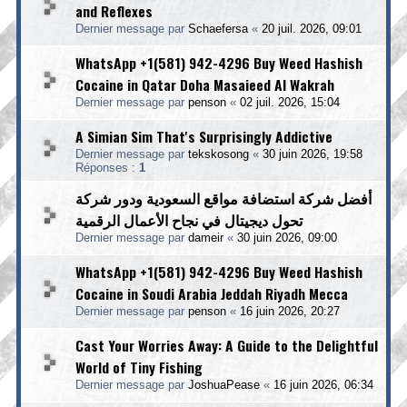
and Reflexes
Dernier message par
Schaefersa
«
20 juil. 2026, 09:01
WhatsApp +1(581) 942-4296 Buy Weed Hashish
Cocaine in Qatar Doha Masaieed Al Wakrah
Dernier message par
penson
«
02 juil. 2026, 15:04
A Simian Sim That's Surprisingly Addictive
Dernier message par
tekskosong
«
30 juin 2026, 19:58
Réponses :
1
أفضل شركة استضافة مواقع السعودية ودور شركة
تحول ديجيتال في نجاح الأعمال الرقمية
Dernier message par
dameir
«
30 juin 2026, 09:00
WhatsApp +1(581) 942-4296 Buy Weed Hashish
Cocaine in Soudi Arabia Jeddah Riyadh Mecca
Dernier message par
penson
«
16 juin 2026, 20:27
Cast Your Worries Away: A Guide to the Delightful
World of Tiny Fishing
Dernier message par
JoshuaPease
«
16 juin 2026, 06:34