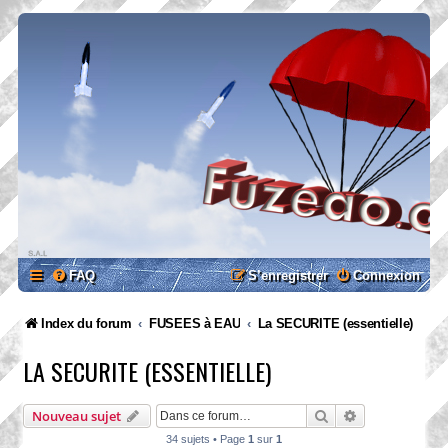
FAQ
S’enregistrer
Connexion
Index du forum
FUSEES à EAU
La SECURITE (essentielle)
LA SECURITE (ESSENTIELLE)
Rechercher
Recherche ava
Nouveau sujet
34 sujets • Page
1
sur
1