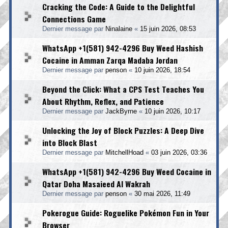
Cracking the Code: A Guide to the Delightful
Connections Game
Dernier message par
Ninalaine
«
15 juin 2026, 08:53
WhatsApp +1(581) 942-4296 Buy Weed Hashish
Cocaine in Amman Zarqa Madaba Jordan
Dernier message par
penson
«
10 juin 2026, 18:54
Beyond the Click: What a CPS Test Teaches You
About Rhythm, Reflex, and Patience
Dernier message par
JackByrne
«
10 juin 2026, 10:17
Unlocking the Joy of Block Puzzles: A Deep Dive
into Block Blast
Dernier message par
MitchellHoad
«
03 juin 2026, 03:36
WhatsApp +1(581) 942-4296 Buy Weed Cocaine in
Qatar Doha Masaieed Al Wakrah
Dernier message par
penson
«
30 mai 2026, 11:49
Pokerogue Guide: Roguelike Pokémon Fun in Your
Browser