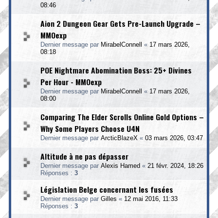
08:46
Aion 2 Dungeon Gear Gets Pre-Launch Upgrade –
MMOexp
Dernier message par
MirabelConnell
«
17 mars 2026,
08:18
POE Nightmare Abomination Boss: 25+ Divines
Per Hour - MMOexp
Dernier message par
MirabelConnell
«
17 mars 2026,
08:00
Comparing The Elder Scrolls Online Gold Options –
Why Some Players Choose U4N
Dernier message par
ArcticBlazeX
«
03 mars 2026, 03:47
Altitude à ne pas dépasser
Dernier message par
Alexis Hamed
«
21 févr. 2024, 18:26
Réponses :
3
Législation Belge concernant les fusées
Dernier message par
Gilles
«
12 mai 2016, 11:33
Réponses :
3