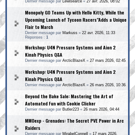
Dernier message par
Lewisearce
«
27 avr. 2026, 08:02
Monopoly GO Teams Up with Hello Kitty, While the
Upcoming Launch of Tycoon Racers"Adds a Unique
Flair to March
Dernier message par
Markuss
«
22 avr. 2026, 11:33
Réponses :
1
Workshop: U4N Pressure Systems and Aion 2
Kinah Physics Q&A
Dernier message par
ArcticBlazeX
«
27 mars 2026, 02:45
Workshop: U4N Pressure Systems and Aion 2
Kinah Physics Q&A
Dernier message par
ArcticBlazeX
«
26 mars 2026, 10:36
Beyond the Bake Sale: Mastering the Art of
Automated Fun with Cookie Clicker
Dernier message par
Butler223
«
26 mars 2026, 04:44
MMOexp - Grenades: The Secret PVE Power in Arc
Raiders
Dernier message par
MirabelConnell
«
17 mars 2026,