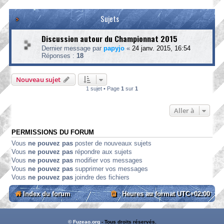
Sujets
Discussion autour du Championnat 2015
Dernier message par
papyjo
«
24 janv. 2015, 16:54
Réponses :
18
Nouveau sujet
1 sujet • Page
1
sur
1
Aller à
PERMISSIONS DU FORUM
Vous
ne pouvez pas
poster de nouveaux sujets
Vous
ne pouvez pas
répondre aux sujets
Vous
ne pouvez pas
modifier vos messages
Vous
ne pouvez pas
supprimer vos messages
Vous
ne pouvez pas
joindre des fichiers
Index du forum
Heures au format
UTC+02:00
© Fuzeao.org
- Tous droits réservés.