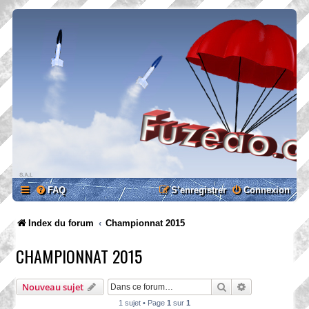
FAQ
S’enregistrer
Connexion
Index du forum
Championnat 2015
CHAMPIONNAT 2015
Rechercher
Recherche ava
Nouveau sujet
1 sujet • Page
1
sur
1