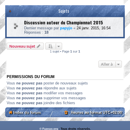
Sujets
Discussion autour du Championnat 2015
Dernier message par
papyjo
«
24 janv. 2015, 16:54
Réponses :
18
Nouveau sujet
1 sujet • Page
1
sur
1
Aller à
PERMISSIONS DU FORUM
Vous
ne pouvez pas
poster de nouveaux sujets
Vous
ne pouvez pas
répondre aux sujets
Vous
ne pouvez pas
modifier vos messages
Vous
ne pouvez pas
supprimer vos messages
Vous
ne pouvez pas
joindre des fichiers
Index du forum
Heures au format
UTC+02:00
© Fuzeao.org
- Tous droits réservés.