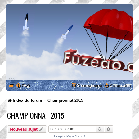
FAQ
S’enregistrer
Connexion
Index du forum
Championnat 2015
CHAMPIONNAT 2015
Rechercher
Recherche ava
Nouveau sujet
1 sujet • Page
1
sur
1