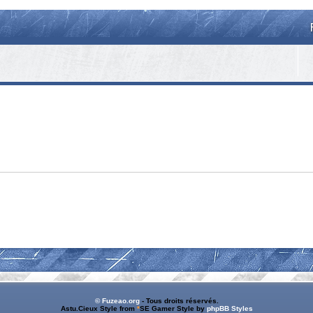
© Fuzeao.org
- Tous droits réservés.
Astu.Cieux Style from
*
SE Gamer Style by
phpBB Styles