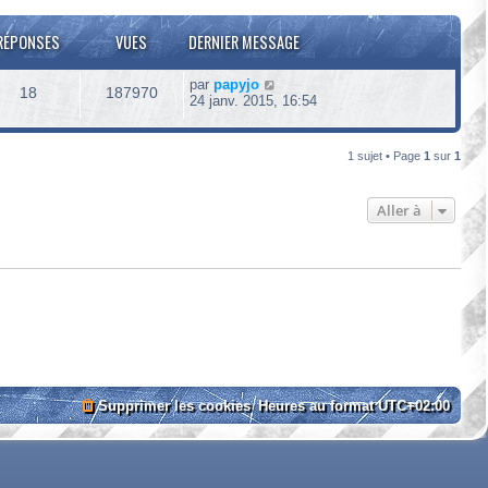
RÉPONSES
VUES
DERNIER MESSAGE
par
papyjo
18
187970
24 janv. 2015, 16:54
1 sujet • Page
1
sur
1
Aller à
Supprimer les cookies
Heures au format
UTC+02:00