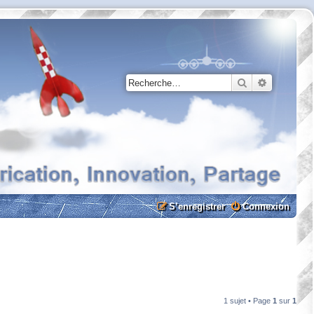
Rechercher
Recherche
S’enregistrer
Connexion
1 sujet • Page
1
sur
1