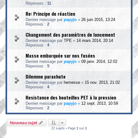
Réponses :
11
Re: Principe de réaction
Dernier message par
papyjo
«
26 juin 2015, 13:24
Réponses :
2
Changement des paramètres de lancement
Dernier message par
TPE
«
14 mars 2014, 20:14
Réponses :
4
Masse embarquée sur nos fusées
Dernier message par
papyjo
«
09 janv. 2014, 12:02
Réponses :
5
Dilemme parachute
Dernier message par
hemesse
«
15 nov. 2013, 21:02
Réponses :
4
Resistance des bouteilles PET à la pression
Dernier message par
papyjo
«
12 sept. 2013, 10:59
Réponses :
2
Nouveau sujet
22 sujets • Page
1
sur
1