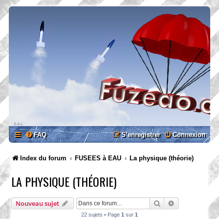
FAQ
S’enregistrer
Connexion
Index du forum
FUSEES à EAU
La physique (théorie)
LA PHYSIQUE (THÉORIE)
Rechercher
Recherche ava
Nouveau sujet
22 sujets • Page
1
sur
1