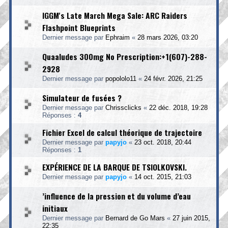
IGGM's Late March Mega Sale: ARC Raiders
Flashpoint Blueprints
Dernier message par
Ephraim
«
28 mars 2026, 03:20
Quaaludes 300mg No Prescription:+1(607)-288-
2928
Dernier message par
popololo11
«
24 févr. 2026, 21:25
Simulateur de fusées ?
Dernier message par
Chrissclicks
«
22 déc. 2018, 19:28
Réponses :
4
Fichier Excel de calcul théorique de trajectoire
Dernier message par
papyjo
«
23 oct. 2018, 20:44
Réponses :
1
EXPÉRIENCE DE LA BARQUE DE TSIOLKOVSKI.
Dernier message par
papyjo
«
14 oct. 2015, 21:03
’influence de la pression et du volume d’eau
initiaux
Dernier message par
Bernard de Go Mars
«
27 juin 2015,
22:35