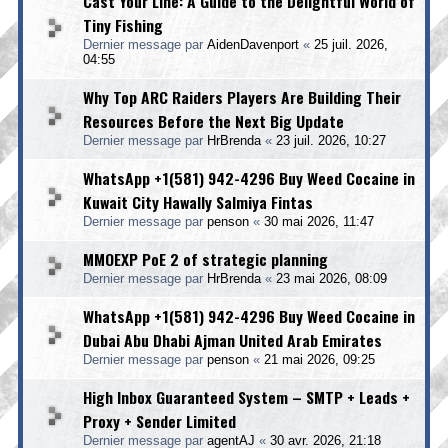
Cast Your Line: A Guide to the Delightful World of
Tiny Fishing
Dernier message par
AidenDavenport
«
25 juil. 2026,
04:55
Why Top ARC Raiders Players Are Building Their
Resources Before the Next Big Update
Dernier message par
HrBrenda
«
23 juil. 2026, 10:27
WhatsApp +1(581) 942-4296 Buy Weed Cocaine in
Kuwait City Hawally Salmiya Fintas
Dernier message par
penson
«
30 mai 2026, 11:47
MMOEXP PoE 2 of strategic planning
Dernier message par
HrBrenda
«
23 mai 2026, 08:09
WhatsApp +1(581) 942-4296 Buy Weed Cocaine in
Dubai Abu Dhabi Ajman United Arab Emirates
Dernier message par
penson
«
21 mai 2026, 09:25
High Inbox Guaranteed System – SMTP + Leads +
Proxy + Sender Limited
Dernier message par
agentAJ
«
30 avr. 2026, 21:18