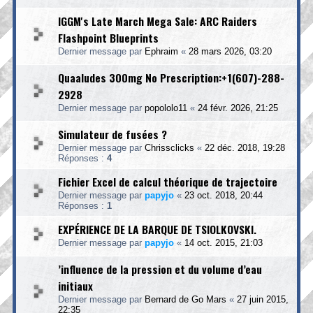
IGGM's Late March Mega Sale: ARC Raiders
Flashpoint Blueprints
Dernier message par
Ephraim
«
28 mars 2026, 03:20
Quaaludes 300mg No Prescription:+1(607)-288-
2928
Dernier message par
popololo11
«
24 févr. 2026, 21:25
Simulateur de fusées ?
Dernier message par
Chrissclicks
«
22 déc. 2018, 19:28
Réponses :
4
Fichier Excel de calcul théorique de trajectoire
Dernier message par
papyjo
«
23 oct. 2018, 20:44
Réponses :
1
EXPÉRIENCE DE LA BARQUE DE TSIOLKOVSKI.
Dernier message par
papyjo
«
14 oct. 2015, 21:03
’influence de la pression et du volume d’eau
initiaux
Dernier message par
Bernard de Go Mars
«
27 juin 2015,
22:35