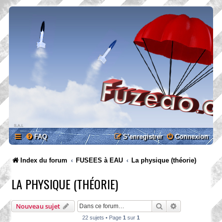
FAQ
S’enregistrer
Connexion
Index du forum
FUSEES à EAU
La physique (théorie)
LA PHYSIQUE (THÉORIE)
Rechercher
Recherche ava
Nouveau sujet
22 sujets • Page
1
sur
1