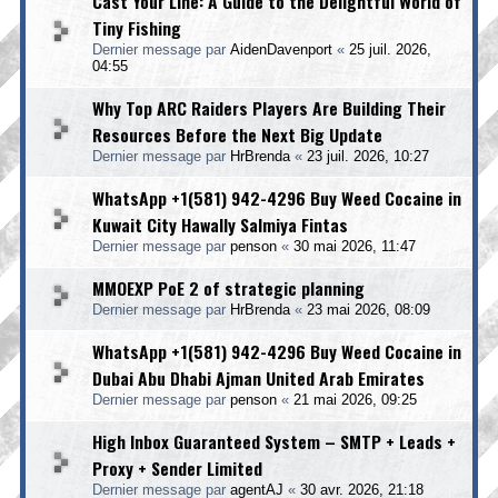
Cast Your Line: A Guide to the Delightful World of
Tiny Fishing
Dernier message par
AidenDavenport
«
25 juil. 2026,
04:55
Why Top ARC Raiders Players Are Building Their
Resources Before the Next Big Update
Dernier message par
HrBrenda
«
23 juil. 2026, 10:27
WhatsApp +1(581) 942-4296 Buy Weed Cocaine in
Kuwait City Hawally Salmiya Fintas
Dernier message par
penson
«
30 mai 2026, 11:47
MMOEXP PoE 2 of strategic planning
Dernier message par
HrBrenda
«
23 mai 2026, 08:09
WhatsApp +1(581) 942-4296 Buy Weed Cocaine in
Dubai Abu Dhabi Ajman United Arab Emirates
Dernier message par
penson
«
21 mai 2026, 09:25
High Inbox Guaranteed System – SMTP + Leads +
Proxy + Sender Limited
Dernier message par
agentAJ
«
30 avr. 2026, 21:18