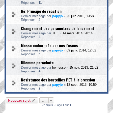
Réponses :
11
Re: Principe de réaction
Dernier message par
papyjo
«
26 juin 2015, 13:24
Réponses :
2
Changement des paramètres de lancement
Dernier message par
TPE
«
14 mars 2014, 20:14
Réponses :
4
Masse embarquée sur nos fusées
Dernier message par
papyjo
«
09 janv. 2014, 12:02
Réponses :
5
Dilemme parachute
Dernier message par
hemesse
«
15 nov. 2013, 21:02
Réponses :
4
Resistance des bouteilles PET à la pression
Dernier message par
papyjo
«
12 sept. 2013, 10:59
Réponses :
2
Nouveau sujet
22 sujets • Page
1
sur
1