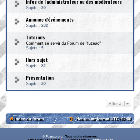
Infos de l'administrateur ou des modérateurs
Sujets :
20
Annonce d'événements
Sujets :
232
Tutoriels
Comment se servir du Forum de "fuzeao"
Sujets :
5
Hors sujet
Sujets :
82
Présentation
Sujets :
30
Aller à
Index du forum
Heures au format
UTC+02:00
© Fuzeao.org
- Tous droits réservés.
Astu.Cieux Style from
*
SE Gamer Style by
phpBB Styles