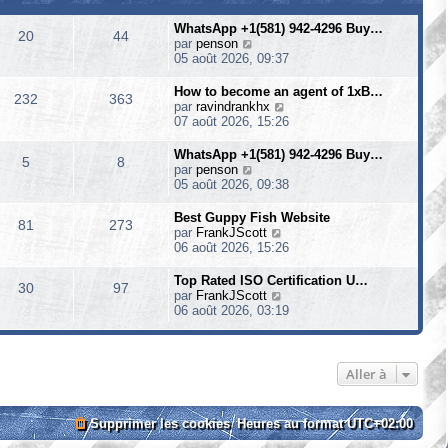
WhatsApp +1(581) 942-4296 Buy…
20
44
V
par
penson
o
05 août 2026, 09:37
i
r
How to become an agent of 1xB…
232
363
l
V
par
ravindrankhx
e
o
07 août 2026, 15:26
d
i
e
r
WhatsApp +1(581) 942-4296 Buy…
5
8
r
l
V
par
penson
n
e
o
05 août 2026, 09:38
i
d
i
e
e
r
Best Guppy Fish Website
r
81
273
r
l
V
par
FrankJScott
m
n
e
o
06 août 2026, 15:26
e
i
d
i
s
e
e
r
Top Rated ISO Certification U…
s
r
30
97
r
l
V
par
FrankJScott
a
m
n
e
o
06 août 2026, 03:19
g
e
i
d
i
e
s
e
e
r
s
r
r
l
a
m
n
e
Aller à
g
e
i
d
e
s
e
e
s
r
r
Supprimer les cookies
Heures au format
a
UTC+02:00
m
n
g
e
i