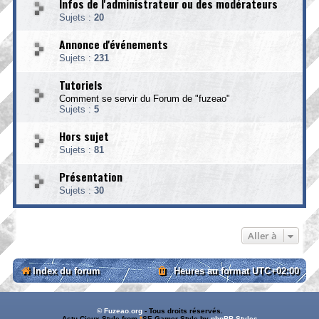
Infos de l'administrateur ou des modérateurs
Sujets :
20
Annonce d'événements
Sujets :
231
Tutoriels
Comment se servir du Forum de "fuzeao"
Sujets :
5
Hors sujet
Sujets :
81
Présentation
Sujets :
30
Aller à
Index du forum
Heures au format
UTC+02:00
© Fuzeao.org
- Tous droits réservés.
Astu.Cieux Style from
*
SE Gamer Style by
phpBB Styles