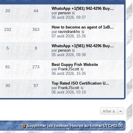
WhatsApp +1(581) 942-4296 Buy…
20
44
V
par
penson
o
05 août 2026, 09:37
i
r
How to become an agent of 1xB…
232
363
l
V
par
ravindrankhx
e
o
07 août 2026, 15:26
d
i
e
r
WhatsApp +1(581) 942-4296 Buy…
5
8
r
l
V
par
penson
n
e
o
05 août 2026, 09:38
i
d
i
e
e
r
Best Guppy Fish Website
r
81
273
r
l
V
par
FrankJScott
m
n
e
o
06 août 2026, 15:26
e
i
d
i
s
e
e
r
Top Rated ISO Certification U…
s
r
30
97
r
l
V
par
FrankJScott
a
m
n
e
o
06 août 2026, 03:19
g
e
i
d
i
e
s
e
e
r
s
r
r
l
a
m
n
e
Aller à
g
e
i
d
e
s
e
e
s
r
r
Supprimer les cookies
Heures au format
a
UTC+02:00
m
n
g
e
i