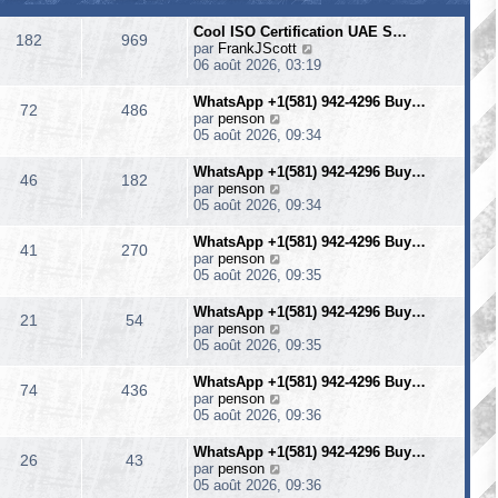
Cool ISO Certification UAE S…
182
969
V
par
FrankJScott
o
06 août 2026, 03:19
i
r
WhatsApp +1(581) 942-4296 Buy…
72
486
l
V
par
penson
e
o
05 août 2026, 09:34
d
i
e
r
WhatsApp +1(581) 942-4296 Buy…
46
182
r
l
V
par
penson
n
e
o
05 août 2026, 09:34
i
d
i
e
e
r
WhatsApp +1(581) 942-4296 Buy…
r
41
270
r
l
V
par
penson
m
n
e
o
05 août 2026, 09:35
e
i
d
i
s
e
e
r
WhatsApp +1(581) 942-4296 Buy…
s
r
21
54
r
l
V
par
penson
a
m
n
e
o
05 août 2026, 09:35
g
e
i
d
i
e
s
e
e
r
WhatsApp +1(581) 942-4296 Buy…
s
r
74
436
r
l
V
par
penson
a
m
n
e
o
05 août 2026, 09:36
g
e
i
d
i
e
s
e
e
r
WhatsApp +1(581) 942-4296 Buy…
s
r
26
43
r
l
V
par
penson
a
m
n
e
o
05 août 2026, 09:36
g
e
i
d