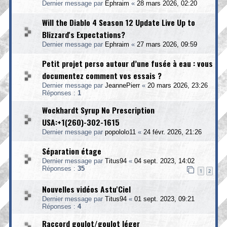
Dernier message par
Ephraim
«
28 mars 2026, 02:20
Will the Diablo 4 Season 12 Update Live Up to
Blizzard's Expectations?
Dernier message par
Ephraim
«
27 mars 2026, 09:59
Petit projet perso autour d’une fusée à eau : vous
documentez comment vos essais ?
Dernier message par
JeannePierr
«
20 mars 2026, 23:26
Réponses :
1
Wockhardt Syrup No Prescription
USA:+1(260)-302-1615
Dernier message par
popololo11
«
24 févr. 2026, 21:26
Séparation étage
Dernier message par
Titus94
«
04 sept. 2023, 14:02
Réponses :
35
1
2
Nouvelles vidéos Astu'Ciel
Dernier message par
Titus94
«
01 sept. 2023, 09:21
Réponses :
4
Raccord goulot/goulot léger