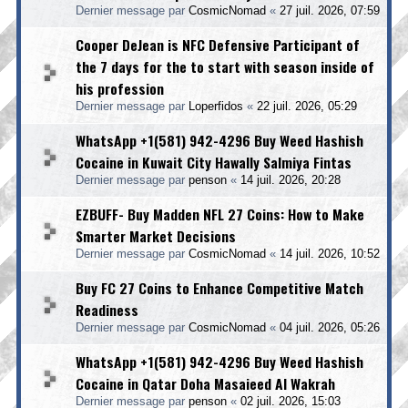
Dernier message par
CosmicNomad
«
27 juil. 2026, 07:59
Cooper DeJean is NFC Defensive Participant of
the 7 days for the to start with season inside of
his profession
Dernier message par
Loperfidos
«
22 juil. 2026, 05:29
WhatsApp +1(581) 942-4296 Buy Weed Hashish
Cocaine in Kuwait City Hawally Salmiya Fintas
Dernier message par
penson
«
14 juil. 2026, 20:28
EZBUFF- Buy Madden NFL 27 Coins: How to Make
Smarter Market Decisions
Dernier message par
CosmicNomad
«
14 juil. 2026, 10:52
Buy FC 27 Coins to Enhance Competitive Match
Readiness
Dernier message par
CosmicNomad
«
04 juil. 2026, 05:26
WhatsApp +1(581) 942-4296 Buy Weed Hashish
Cocaine in Qatar Doha Masaieed Al Wakrah
Dernier message par
penson
«
02 juil. 2026, 15:03