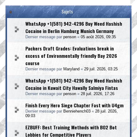
Sujets
WhatsApp +1(581) 942-4296 Buy Weed Hashish
Cocaine in Berlin Hamburg Munich Germany
Dernier message par
penson
«
05 août 2026, 09:35
Packers Draft Grades: Evaluations break in
excess of Environmentally friendly Bay 2026
course
Dernier message par
Maryland
«
29 juil. 2026, 03:25
WhatsApp +1(581) 942-4296 Buy Weed Hashish
Cocaine in Kuwait City Hawally Salmiya Fintas
Dernier message par
penson
«
28 juil. 2026, 17:26
Finish Every Hero Siege Chapter Fast with U4gm
Dernier message par
Benniehench03
«
28 juil. 2026,
09:03
EZBUFF: Best Training Methods with BO2 Bot
Lobbies for Competitive Players