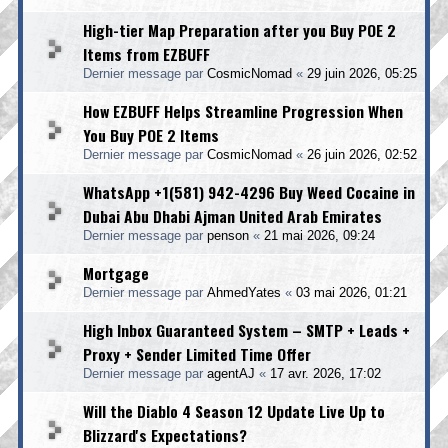
High-tier Map Preparation after you Buy POE 2
Items from EZBUFF
Dernier message par
CosmicNomad
«
29 juin 2026, 05:25
How EZBUFF Helps Streamline Progression When
You Buy POE 2 Items
Dernier message par
CosmicNomad
«
26 juin 2026, 02:52
WhatsApp +1(581) 942-4296 Buy Weed Cocaine in
Dubai Abu Dhabi Ajman United Arab Emirates
Dernier message par
penson
«
21 mai 2026, 09:24
Mortgage
Dernier message par
AhmedYates
«
03 mai 2026, 01:21
High Inbox Guaranteed System – SMTP + Leads +
Proxy + Sender Limited Time Offer
Dernier message par
agentAJ
«
17 avr. 2026, 17:02
Will the Diablo 4 Season 12 Update Live Up to
Blizzard's Expectations?