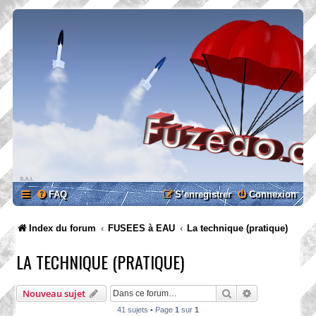
FAQ
S’enregistrer
Connexion
Index du forum
FUSEES à EAU
La technique (pratique)
LA TECHNIQUE (PRATIQUE)
Rechercher
Recherche ava
Nouveau sujet
41 sujets • Page
1
sur
1