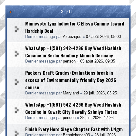
Sujets
Minnesota Lynx Indicator C Elissa Cunane toward
Hardship Deal
Dernier message par
Azeezojus
«
07 août 2026, 05:00
WhatsApp +1(581) 942-4296 Buy Weed Hashish
Cocaine in Berlin Hamburg Munich Germany
Dernier message par
penson
«
05 août 2026, 09:35
Packers Draft Grades: Evaluations break in
excess of Environmentally friendly Bay 2026
course
Dernier message par
Maryland
«
29 juil. 2026, 03:25
WhatsApp +1(581) 942-4296 Buy Weed Hashish
Cocaine in Kuwait City Hawally Salmiya Fintas
Dernier message par
penson
«
28 juil. 2026, 17:26
Finish Every Hero Siege Chapter Fast with U4gm
Dernier message par
Benniehench03
«
28 juil. 2026,