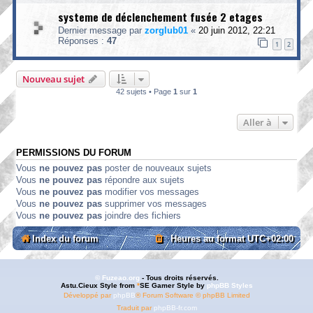
systeme de déclenchement fusée 2 etages
Dernier message par
zorglub01
«
20 juin 2012, 22:21
Réponses :
47
1
2
Nouveau sujet
42 sujets • Page
1
sur
1
Aller à
PERMISSIONS DU FORUM
Vous
ne pouvez pas
poster de nouveaux sujets
Vous
ne pouvez pas
répondre aux sujets
Vous
ne pouvez pas
modifier vos messages
Vous
ne pouvez pas
supprimer vos messages
Vous
ne pouvez pas
joindre des fichiers
Index du forum
Heures au format
UTC+02:00
© Fuzeao.org
- Tous droits réservés.
Astu.Cieux Style from
*
SE Gamer Style by
phpBB Styles
Développé par
phpBB
® Forum Software © phpBB Limited
Traduit par
phpBB-fr.com