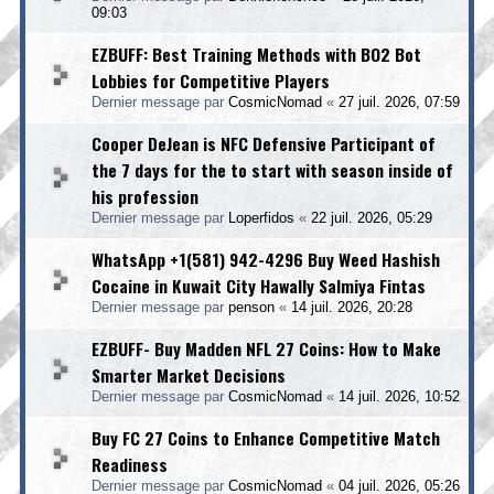
09:03
EZBUFF: Best Training Methods with BO2 Bot
Lobbies for Competitive Players
Dernier message par
CosmicNomad
«
27 juil. 2026, 07:59
Cooper DeJean is NFC Defensive Participant of
the 7 days for the to start with season inside of
his profession
Dernier message par
Loperfidos
«
22 juil. 2026, 05:29
WhatsApp +1(581) 942-4296 Buy Weed Hashish
Cocaine in Kuwait City Hawally Salmiya Fintas
Dernier message par
penson
«
14 juil. 2026, 20:28
EZBUFF- Buy Madden NFL 27 Coins: How to Make
Smarter Market Decisions
Dernier message par
CosmicNomad
«
14 juil. 2026, 10:52
Buy FC 27 Coins to Enhance Competitive Match
Readiness
Dernier message par
CosmicNomad
«
04 juil. 2026, 05:26