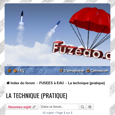
FAQ
S’enregistrer
Connexion
Index du forum
FUSEES à EAU
La technique (pratique)
LA TECHNIQUE (PRATIQUE)
Rechercher
Recherche ava
Nouveau sujet
42 sujets • Page
1
sur
1