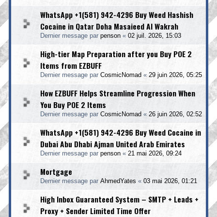
WhatsApp +1(581) 942-4296 Buy Weed Hashish
Cocaine in Qatar Doha Masaieed Al Wakrah
Dernier message par
penson
«
02 juil. 2026, 15:03
High-tier Map Preparation after you Buy POE 2
Items from EZBUFF
Dernier message par
CosmicNomad
«
29 juin 2026, 05:25
How EZBUFF Helps Streamline Progression When
You Buy POE 2 Items
Dernier message par
CosmicNomad
«
26 juin 2026, 02:52
WhatsApp +1(581) 942-4296 Buy Weed Cocaine in
Dubai Abu Dhabi Ajman United Arab Emirates
Dernier message par
penson
«
21 mai 2026, 09:24
Mortgage
Dernier message par
AhmedYates
«
03 mai 2026, 01:21
High Inbox Guaranteed System – SMTP + Leads +
Proxy + Sender Limited Time Offer