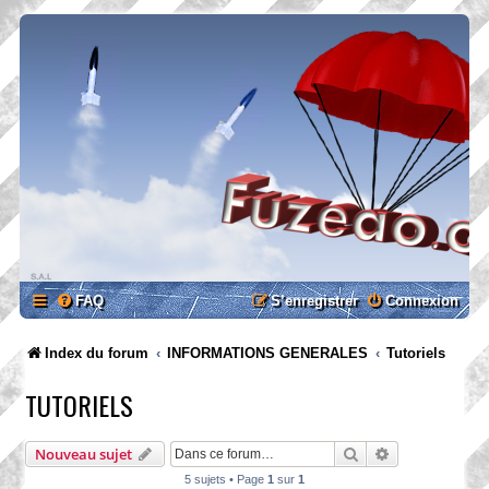
FAQ
S’enregistrer
Connexion
Index du forum
INFORMATIONS GENERALES
Tutoriels
TUTORIELS
Rechercher
Recherche ava
Nouveau sujet
5 sujets • Page
1
sur
1