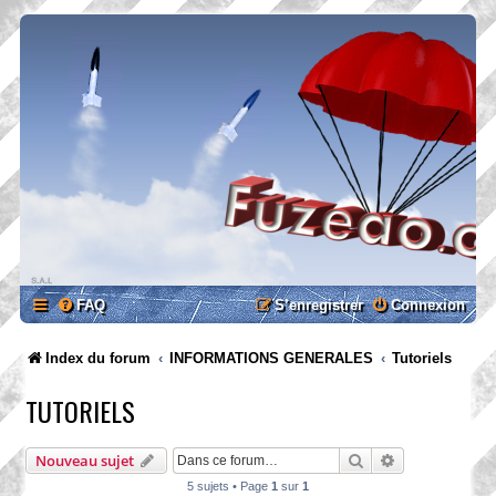
FAQ
S’enregistrer
Connexion
Index du forum
INFORMATIONS GENERALES
Tutoriels
TUTORIELS
Rechercher
Recherche ava
Nouveau sujet
5 sujets • Page
1
sur
1