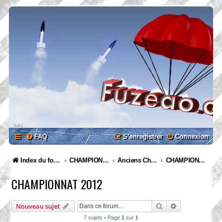
FAQ
S’enregistrer
Connexion
Index du forum
CHAMPIONNATS
Anciens Championnats
CHAMPIONNAT 2012
CHAMPIONNAT 2012
Rechercher
Recherche ava
Nouveau sujet
7 sujets • Page
1
sur
1