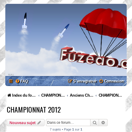
FAQ
S’enregistrer
Connexion
Index du forum
CHAMPIONNATS
Anciens Championnats
CHAMPIONNAT 2012
CHAMPIONNAT 2012
Rechercher
Recherche ava
Nouveau sujet
7 sujets • Page
1
sur
1