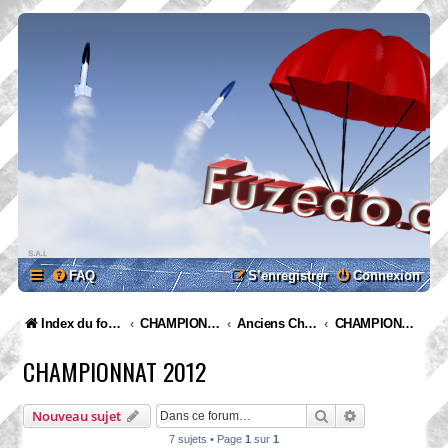
FAQ
S’enregistrer
Connexion
Index du forum
CHAMPIONNATS
Anciens Championnats
CHAMPIONNAT 2012
CHAMPIONNAT 2012
Rechercher
Recherche ava
Nouveau sujet
7 sujets • Page
1
sur
1