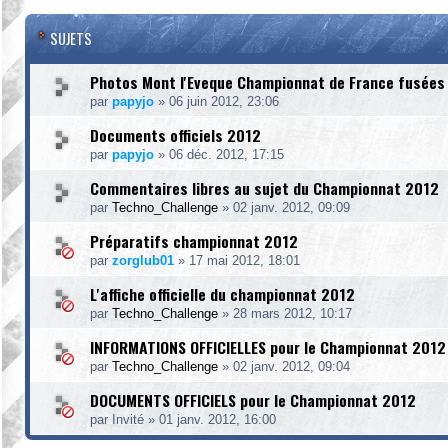
SUJETS
Photos Mont l'Eveque Championnat de France fusées
par
papyjo
»
06 juin 2012, 23:06
Documents officiels 2012
par
papyjo
»
06 déc. 2012, 17:15
Commentaires libres au sujet du Championnat 2012
par
Techno_Challenge
»
02 janv. 2012, 09:09
Préparatifs championnat 2012
par
zorglub01
»
17 mai 2012, 18:01
L'affiche officielle du championnat 2012
par
Techno_Challenge
»
28 mars 2012, 10:17
INFORMATIONS OFFICIELLES pour le Championnat 2012
par
Techno_Challenge
»
02 janv. 2012, 09:04
DOCUMENTS OFFICIELS pour le Championnat 2012
par
Invité
»
01 janv. 2012, 16:00