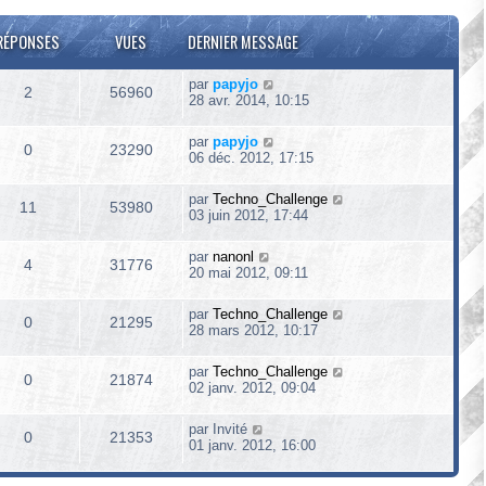
RÉPONSES
VUES
DERNIER MESSAGE
par
papyjo
2
56960
28 avr. 2014, 10:15
par
papyjo
0
23290
06 déc. 2012, 17:15
par
Techno_Challenge
11
53980
03 juin 2012, 17:44
par
nanonl
4
31776
20 mai 2012, 09:11
par
Techno_Challenge
0
21295
28 mars 2012, 10:17
par
Techno_Challenge
0
21874
02 janv. 2012, 09:04
par
Invité
0
21353
01 janv. 2012, 16:00