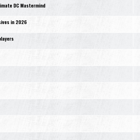
ltimate DC Mastermind
sives in 2026
players