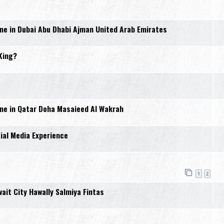
e in Dubai Abu Dhabi Ajman United Arab Emirates
King?
e in Qatar Doha Masaieed Al Wakrah
al Media Experience
1
2
it City Hawally Salmiya Fintas