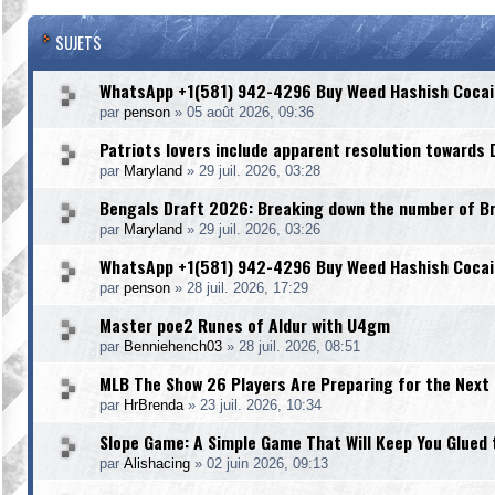
SUJETS
WhatsApp +1(581) 942-4296 Buy Weed Hashish Cocai
par
penson
»
05 août 2026, 09:36
Patriots lovers include apparent resolution towards
par
Maryland
»
29 juil. 2026, 03:28
Bengals Draft 2026: Breaking down the number of Bria
par
Maryland
»
29 juil. 2026, 03:26
WhatsApp +1(581) 942-4296 Buy Weed Hashish Cocai
par
penson
»
28 juil. 2026, 17:29
Master poe2 Runes of Aldur with U4gm
par
Benniehench03
»
28 juil. 2026, 08:51
MLB The Show 26 Players Are Preparing for the Next
par
HrBrenda
»
23 juil. 2026, 10:34
Slope Game: A Simple Game That Will Keep You Glued 
par
Alishacing
»
02 juin 2026, 09:13