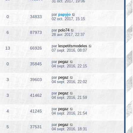
31 oct. 2017, 19:06
par
papyjo
0
34833
02 oct. 2017, 15:15
par
polo74
6
87973
28 avr. 2017, 22:37
par
lespetitsmodeles
13
66926
07 sept. 2016, 08:07
par
pegaz
0
35845
04 sept. 2016, 22:15
par
pegaz
3
39603
04 sept. 2016, 22:02
par
pegaz
3
41462
04 sept. 2016, 21:59
par
pegaz
4
41245
04 sept. 2016, 21:54
par
pegaz
5
37531
04 sept. 2016, 18:31