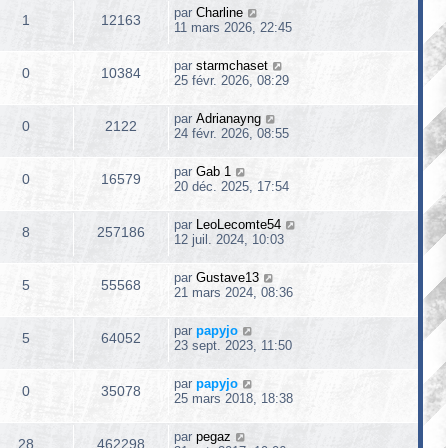
par
Charline
1
12163
11 mars 2026, 22:45
par
starmchaset
0
10384
25 févr. 2026, 08:29
par
Adrianayng
0
2122
24 févr. 2026, 08:55
par
Gab 1
0
16579
20 déc. 2025, 17:54
par
LeoLecomte54
8
257186
12 juil. 2024, 10:03
par
Gustave13
5
55568
21 mars 2024, 08:36
par
papyjo
5
64052
23 sept. 2023, 11:50
par
papyjo
0
35078
25 mars 2018, 18:38
par
pegaz
28
462298