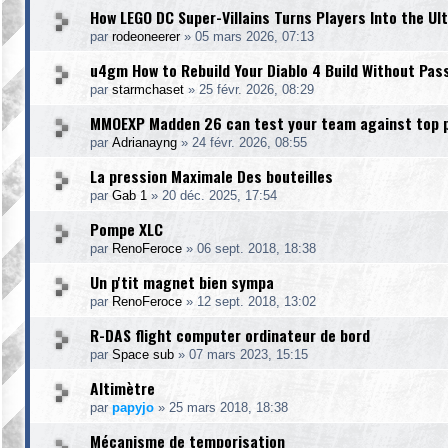
How LEGO DC Super-Villains Turns Players Into the U
par
rodeoneerer
»
05 mars 2026, 07:13
u4gm How to Rebuild Your Diablo 4 Build Without Pas
par
starmchaset
»
25 févr. 2026, 08:29
MMOEXP Madden 26 can test your team against top 
par
Adrianayng
»
24 févr. 2026, 08:55
La pression Maximale Des bouteilles
par
Gab 1
»
20 déc. 2025, 17:54
Pompe XLC
par
RenoFeroce
»
06 sept. 2018, 18:38
Un p'tit magnet bien sympa
par
RenoFeroce
»
12 sept. 2018, 13:02
R-DAS flight computer ordinateur de bord
par
Space sub
»
07 mars 2023, 15:15
Altimètre
par
papyjo
»
25 mars 2018, 18:38
Mécanisme de temporisation