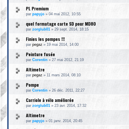
PL Premium
par
papyjo
»
04 mai 2012, 10:55
quel formatage carte SD pour MD80
par
zorglub01
»
29 sept. 2014, 18:15
Finies les pompes !!!
par
pegaz
»
19 mai 2014, 14:00
Peinture fusée
par
Corentin
»
27 mai 2012, 21:19
Altimetre
par
pegaz
»
11 mars 2014, 08:10
Pompe
par
Corentin
»
26 déc. 2011, 22:27
Carriole à vélo améliorée
par
zorglub01
»
23 avr. 2014, 17:32
Altimetre
par
papyjo
»
01 janv. 2014, 20:45