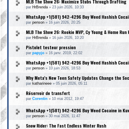
MLB The Show 26: Maximize Stubs Through Drafting
par
HrBrenda
»
23 juin 2026, 10:33
WhatsApp +1(581) 942-4296 Buy Weed Hashish Cocain
par
penson
»
16 juin 2026, 20:25
MLB The Show 26: Rookie MVP, Cy Young & Home Run 
par
HrBrenda
»
16 juin 2026, 10:20
Pistolet testeur pression
par
papyjo
»
16 janv. 2019, 22:02
WhatsApp +1(581) 942-4296 Buy Weed Hashish Cocain
par
penson
»
10 juin 2026, 18:53
Why Meta’s New Teen Safety Updates Change the Soci
par
katharineee
»
05 juin 2026, 05:11
Réservoir de transfert
par
Corentin
»
10 mai 2012, 19:47
WhatsApp +1(581) 942-4296 Buy Weed Cocaine in Kuwa
par
penson
»
30 mai 2026, 11:47
Snow Rider: The Fast Endless Winter Rush