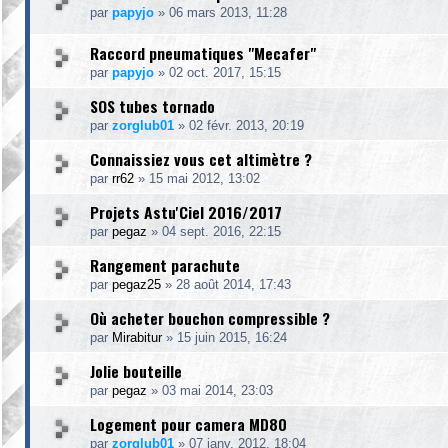
par
papyjo
»
06 mars 2013, 11:28
Raccord pneumatiques "Mecafer"
par
papyjo
»
02 oct. 2017, 15:15
SOS tubes tornado
par
zorglub01
»
02 févr. 2013, 20:19
Connaissiez vous cet altimètre ?
par
rr62
»
15 mai 2012, 13:02
Projets Astu'Ciel 2016/2017
par
pegaz
»
04 sept. 2016, 22:15
Rangement parachute
par
pegaz25
»
28 août 2014, 17:43
Où acheter bouchon compressible ?
par
Mirabitur
»
15 juin 2015, 16:24
Jolie bouteille
par
pegaz
»
03 mai 2014, 23:03
Logement pour camera MD80
par
zorglub01
»
07 janv. 2012, 18:04