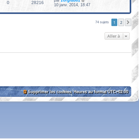
par
zorglub01
0
28216
10 janv. 2014, 18:47
1
2
Sui
74 sujets
Aller à
Supprimer les cookies
Heures au format
UTC+02:00