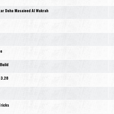
tar Doha Masaieed Al Wakrah
re
Build
 3.28
Tricks