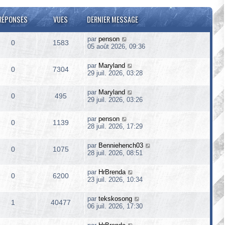
RÉPONSES
VUES
DERNIER MESSAGE
par
penson
0
1583
05 août 2026, 09:36
par
Maryland
0
7304
29 juil. 2026, 03:28
par
Maryland
0
495
29 juil. 2026, 03:26
par
penson
0
1139
28 juil. 2026, 17:29
par
Benniehench03
0
1075
28 juil. 2026, 08:51
par
HrBrenda
0
6200
23 juil. 2026, 10:34
par
tekskosong
1
40477
06 juil. 2026, 17:30