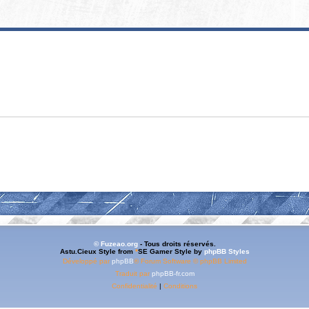
© Fuzeao.org
- Tous droits réservés.
Astu.Cieux Style from
*
SE Gamer Style by
phpBB Styles
Développé par
phpBB
® Forum Software © phpBB Limited
Traduit par
phpBB-fr.com
Confidentialité
|
Conditions