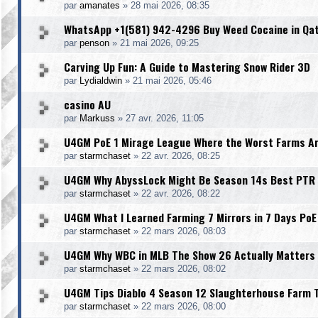
par
amanates
»
28 mai 2026, 08:35
WhatsApp +1(581) 942-4296 Buy Weed Cocaine in Qa
par
penson
»
21 mai 2026, 09:25
Carving Up Fun: A Guide to Mastering Snow Rider 3D
par
Lydialdwin
»
21 mai 2026, 05:46
casino AU
par
Markuss
»
27 avr. 2026, 11:05
U4GM PoE 1 Mirage League Where the Worst Farms A
par
starmchaset
»
22 avr. 2026, 08:25
U4GM Why AbyssLock Might Be Season 14s Best PTR 
par
starmchaset
»
22 avr. 2026, 08:22
U4GM What I Learned Farming 7 Mirrors in 7 Days PoE
par
starmchaset
»
22 mars 2026, 08:03
U4GM Why WBC in MLB The Show 26 Actually Matters
par
starmchaset
»
22 mars 2026, 08:02
U4GM Tips Diablo 4 Season 12 Slaughterhouse Farm 
par
starmchaset
»
22 mars 2026, 08:00