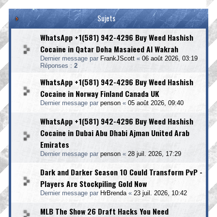
Sujets
WhatsApp +1(581) 942-4296 Buy Weed Hashish
Cocaine in Qatar Doha Masaieed Al Wakrah
Dernier message par
FrankJScott
«
06 août 2026, 03:19
Réponses :
2
WhatsApp +1(581) 942-4296 Buy Weed Hashish
Cocaine in Norway Finland Canada UK
Dernier message par
penson
«
05 août 2026, 09:40
WhatsApp +1(581) 942-4296 Buy Weed Hashish
Cocaine in Dubai Abu Dhabi Ajman United Arab
Emirates
Dernier message par
penson
«
28 juil. 2026, 17:29
Dark and Darker Season 10 Could Transform PvP -
Players Are Stockpiling Gold Now
Dernier message par
HrBrenda
«
23 juil. 2026, 10:42
MLB The Show 26 Draft Hacks You Need