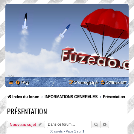
FAQ
S’enregistrer
Connexion
Index du forum
INFORMATIONS GENERALES
Présentation
PRÉSENTATION
Rechercher
Recherche ava
Nouveau sujet
30 sujets • Page
1
sur
1