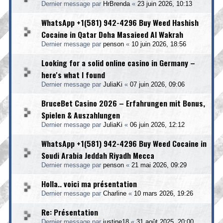
Dernier message par
HrBrenda
«
23 juin 2026, 10:13
WhatsApp +1(581) 942-4296 Buy Weed Hashish
Cocaine in Qatar Doha Masaieed Al Wakrah
Dernier message par
penson
«
10 juin 2026, 18:56
Looking for a solid online casino in Germany –
here's what I found
Dernier message par
JuliaKi
«
07 juin 2026, 09:06
BruceBet Casino 2026 – Erfahrungen mit Bonus,
Spielen & Auszahlungen
Dernier message par
JuliaKi
«
06 juin 2026, 12:12
WhatsApp +1(581) 942-4296 Buy Weed Cocaine in
Soudi Arabia Jeddah Riyadh Mecca
Dernier message par
penson
«
21 mai 2026, 09:29
Holla.. voici ma présentation
Dernier message par
Charline
«
10 mars 2026, 19:26
Re: Présentation
Dernier message par
justine18
«
31 août 2025, 20:00