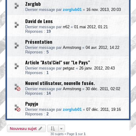
Zorglub
Dernier message par
zorglub01
«
16 nov. 2013, 20:03
David de Lens
Dernier message par
rr62
«
01 mai 2012, 01:21
Réponses :
19
Présentation
Dernier message par
Armstrong
«
04 avr. 2012, 14:22
Réponses :
5
Article "Astu'Ciel" sur "Le Pays"
Dernier message par
petgaz
«
26 janv. 2012, 20:43
Réponses :
1
Nouvel utilisateur, nouvelle fusée.
Dernier message par
Armstrong
«
30 déc. 2011, 02:02
Réponses :
14
Papyjo
Dernier message par
zorglub01
«
07 déc. 2011, 19:16
Réponses :
2
Nouveau sujet
30 sujets • Page
1
sur
1