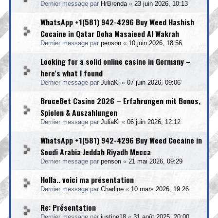
Dernier message par
HrBrenda
«
23 juin 2026, 10:13
WhatsApp +1(581) 942-4296 Buy Weed Hashish
Cocaine in Qatar Doha Masaieed Al Wakrah
Dernier message par
penson
«
10 juin 2026, 18:56
Looking for a solid online casino in Germany –
here's what I found
Dernier message par
JuliaKi
«
07 juin 2026, 09:06
BruceBet Casino 2026 – Erfahrungen mit Bonus,
Spielen & Auszahlungen
Dernier message par
JuliaKi
«
06 juin 2026, 12:12
WhatsApp +1(581) 942-4296 Buy Weed Cocaine in
Soudi Arabia Jeddah Riyadh Mecca
Dernier message par
penson
«
21 mai 2026, 09:29
Holla.. voici ma présentation
Dernier message par
Charline
«
10 mars 2026, 19:26
Re: Présentation
Dernier message par
justine18
«
31 août 2025, 20:00