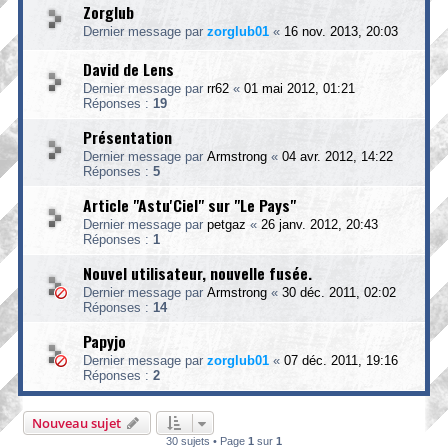
Zorglub
Dernier message par
zorglub01
«
16 nov. 2013, 20:03
David de Lens
Dernier message par
rr62
«
01 mai 2012, 01:21
Réponses :
19
Présentation
Dernier message par
Armstrong
«
04 avr. 2012, 14:22
Réponses :
5
Article "Astu'Ciel" sur "Le Pays"
Dernier message par
petgaz
«
26 janv. 2012, 20:43
Réponses :
1
Nouvel utilisateur, nouvelle fusée.
Dernier message par
Armstrong
«
30 déc. 2011, 02:02
Réponses :
14
Papyjo
Dernier message par
zorglub01
«
07 déc. 2011, 19:16
Réponses :
2
Nouveau sujet
30 sujets • Page
1
sur
1