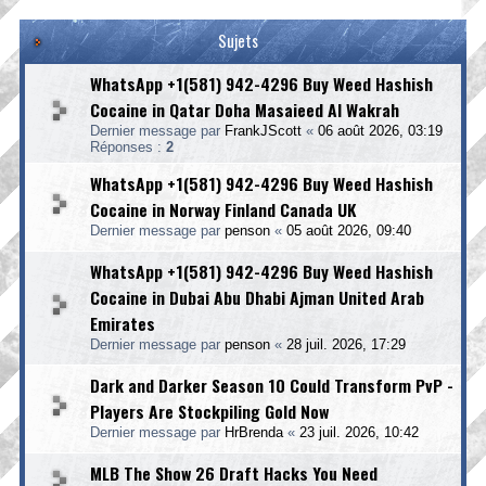
Sujets
WhatsApp +1(581) 942-4296 Buy Weed Hashish
Cocaine in Qatar Doha Masaieed Al Wakrah
Dernier message par
FrankJScott
«
06 août 2026, 03:19
Réponses :
2
WhatsApp +1(581) 942-4296 Buy Weed Hashish
Cocaine in Norway Finland Canada UK
Dernier message par
penson
«
05 août 2026, 09:40
WhatsApp +1(581) 942-4296 Buy Weed Hashish
Cocaine in Dubai Abu Dhabi Ajman United Arab
Emirates
Dernier message par
penson
«
28 juil. 2026, 17:29
Dark and Darker Season 10 Could Transform PvP -
Players Are Stockpiling Gold Now
Dernier message par
HrBrenda
«
23 juil. 2026, 10:42
MLB The Show 26 Draft Hacks You Need