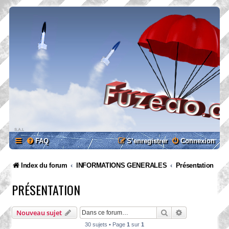
FAQ
S’enregistrer
Connexion
Index du forum
INFORMATIONS GENERALES
Présentation
PRÉSENTATION
Rechercher
Recherche ava
Nouveau sujet
30 sujets • Page
1
sur
1