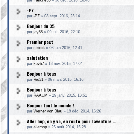
par
Fanche53
»
30 déc. 2016, 16:46
-PZ
par
-PZ
»
08 sept. 2016, 23:14
Bonjour du 35
par
jey35
»
09 juil. 2016, 22:10
Premier post
par
sebick
»
06 juin 2016, 12:41
salutation
par
kev57
»
18 nov. 2015, 17:04
Bonjour à tous
par
Rio31
»
06 mars 2015, 16:16
Bonjour à tous
par
RAAUM
»
29 janv. 2015, 13:51
Bonjour tout le monde !
par
Werner von Blau
»
18 déc. 2014, 16:26
Aller hop, on y va, en route pour l'aventure ...
par
allerhop
»
25 août 2014, 15:28