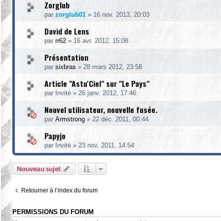
Zorglub
par
zorglub01
»
16 nov. 2013, 20:03
David de Lens
par
rr62
»
16 avr. 2012, 15:08
Présentation
par
sixbras
»
28 mars 2012, 23:58
Article "Astu'Ciel" sur "Le Pays"
par
Invité
»
26 janv. 2012, 17:46
Nouvel utilisateur, nouvelle fusée.
par
Armstrong
»
22 déc. 2011, 00:44
Papyjo
par
Invité
»
23 nov. 2011, 14:54
Nouveau sujet
Retourner à l’index du forum
PERMISSIONS DU FORUM