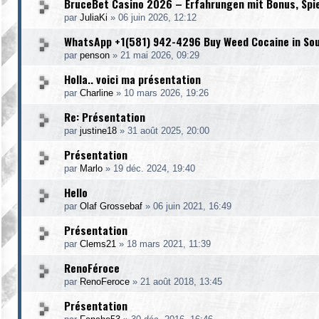
BruceBet Casino 2026 – Erfahrungen mit Bonus, Spi
par
JuliaKi
»
06 juin 2026, 12:12
WhatsApp +1(581) 942-4296 Buy Weed Cocaine in Sou
par
penson
»
21 mai 2026, 09:29
Holla.. voici ma présentation
par
Charline
»
10 mars 2026, 19:26
Re: Présentation
par
justine18
»
31 août 2025, 20:00
Présentation
par
Marlo
»
19 déc. 2024, 19:40
Hello
par
Olaf Grossebaf
»
06 juin 2021, 16:49
Présentation
par
Clems21
»
18 mars 2021, 11:39
RenoFéroce
par
RenoFeroce
»
21 août 2018, 13:45
Présentation