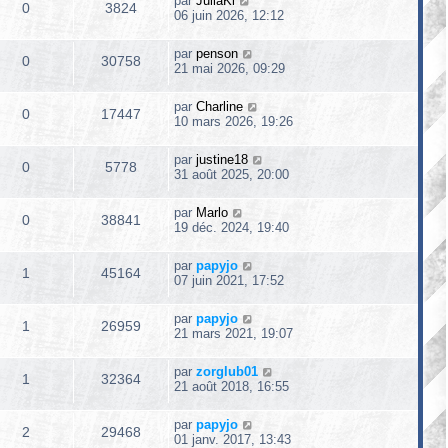
par
JuliaKi
0
3824
06 juin 2026, 12:12
par
penson
0
30758
21 mai 2026, 09:29
par
Charline
0
17447
10 mars 2026, 19:26
par
justine18
0
5778
31 août 2025, 20:00
par
Marlo
0
38841
19 déc. 2024, 19:40
par
papyjo
1
45164
07 juin 2021, 17:52
par
papyjo
1
26959
21 mars 2021, 19:07
par
zorglub01
1
32364
21 août 2018, 16:55
par
papyjo
2
29468
01 janv. 2017, 13:43