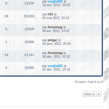
par
zorglub01
0
23100
16 nov. 2013, 20:03
par
rr62
19
101061
01 mai 2012, 01:21
par
Armstrong
5
32609
04 avr. 2012, 14:22
par
petgaz
1
20496
26 janv. 2012, 20:43
par
Armstrong
14
61141
30 déc. 2011, 02:02
par
zorglub01
2
25995
07 déc. 2011, 19:16
30 sujets • Page
1
sur
1
Aller à