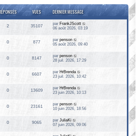
RÉPONSES
VUES
DERNIER MESSAGE
par
FrankJScott
2
35107
06 août 2026, 03:19
par
penson
0
877
05 août 2026, 09:40
par
penson
0
8147
28 juil. 2026, 17:29
par
HrBrenda
0
6607
23 juil. 2026, 10:42
par
HrBrenda
0
13609
23 juin 2026, 10:13
par
penson
0
23161
10 juin 2026, 18:56
par
JuliaKi
0
9065
07 juin 2026, 09:06