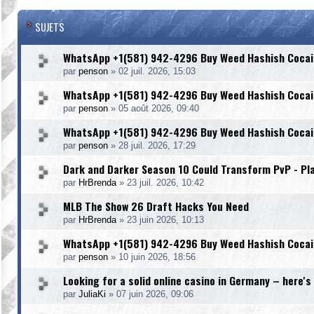
SUJETS
WhatsApp +1(581) 942-4296 Buy Weed Hashish Cocain
par
penson
»
02 juil. 2026, 15:03
WhatsApp +1(581) 942-4296 Buy Weed Hashish Cocain
par
penson
»
05 août 2026, 09:40
WhatsApp +1(581) 942-4296 Buy Weed Hashish Cocain
par
penson
»
28 juil. 2026, 17:29
Dark and Darker Season 10 Could Transform PvP - Pla
par
HrBrenda
»
23 juil. 2026, 10:42
MLB The Show 26 Draft Hacks You Need
par
HrBrenda
»
23 juin 2026, 10:13
WhatsApp +1(581) 942-4296 Buy Weed Hashish Cocain
par
penson
»
10 juin 2026, 18:56
Looking for a solid online casino in Germany – here's
par
JuliaKi
»
07 juin 2026, 09:06