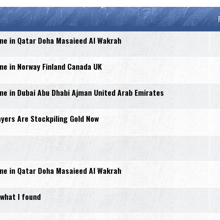
e in Qatar Doha Masaieed Al Wakrah
e in Norway Finland Canada UK
e in Dubai Abu Dhabi Ajman United Arab Emirates
yers Are Stockpiling Gold Now
e in Qatar Doha Masaieed Al Wakrah
 what I found