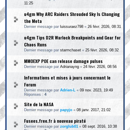
11:25
u4gm Why ARC Raiders Shrouded Sky Is Changing
the Meta
Dernier message par
luissuraez798
«
26 févr. 2026, 08:31
u4gm Tips D2R Warlock Breakpoints and Gear for
Chaos Runs
Dernier message par
starmchaset
«
25 févr. 2026, 08:32
MMOEXP POE can release damage pulses
Dernier message par
Adrianayng
«
24 févr. 2026, 08:56
Informations et mises à jours concernant le
Forum
Dernier message par
Adrien-L
«
09 nov. 2023, 19:49
Réponses :
4
Site de la NASA
Dernier message par
papyjo
«
08 janv. 2017, 21:02
Fusees.free.fr à nouveau piraté
Dernier message par
zorglub01
«
08 sept. 2016, 10:38