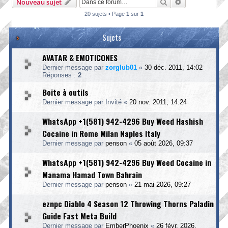
Rechercher
Recherche ava
Nouveau sujet
20 sujets • Page
1
sur
1
Sujets
AVATAR & EMOTICONES
Dernier message par
zorglub01
«
30 déc. 2011, 14:02
Réponses :
2
Boite à outils
Dernier message par
Invité
«
20 nov. 2011, 14:24
WhatsApp +1(581) 942-4296 Buy Weed Hashish
Cocaine in Rome Milan Naples Italy
Dernier message par
penson
«
05 août 2026, 09:37
WhatsApp +1(581) 942-4296 Buy Weed Cocaine in
Manama Hamad Town Bahrain
Dernier message par
penson
«
21 mai 2026, 09:27
eznpc Diablo 4 Season 12 Throwing Thorns Paladin
Guide Fast Meta Build
Dernier message par
EmberPhoenix
«
26 févr. 2026,