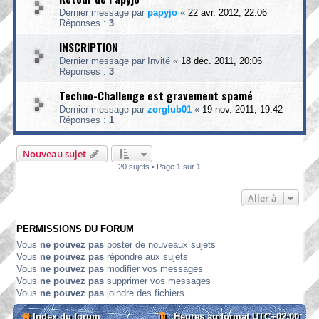
Dernier message par
papyjo
«
22 avr. 2012, 22:06
Réponses :
3
INSCRIPTION
Dernier message par
Invité
«
18 déc. 2011, 20:06
Réponses :
3
Techno-Challenge est gravement spamé
Dernier message par
zorglub01
«
19 nov. 2011, 19:42
Réponses :
1
Nouveau sujet
20 sujets • Page
1
sur
1
Aller à
PERMISSIONS DU FORUM
Vous
ne pouvez pas
poster de nouveaux sujets
Vous
ne pouvez pas
répondre aux sujets
Vous
ne pouvez pas
modifier vos messages
Vous
ne pouvez pas
supprimer vos messages
Vous
ne pouvez pas
joindre des fichiers
Index du forum
Heures au format
UTC+02:00