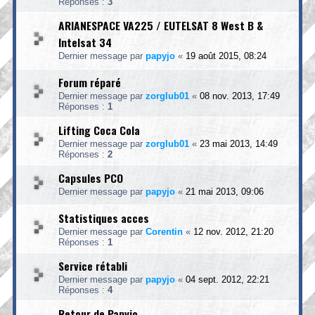
Réponses :
3
ARIANESPACE VA225 / EUTELSAT 8 West B &
Intelsat 34
Dernier message par
papyjo
«
19 août 2015, 08:24
Forum réparé
Dernier message par
zorglub01
«
08 nov. 2013, 17:49
Réponses :
1
Lifting Coca Cola
Dernier message par
zorglub01
«
23 mai 2013, 14:49
Réponses :
2
Capsules PCO
Dernier message par
papyjo
«
21 mai 2013, 09:06
Statistiques acces
Dernier message par
Corentin
«
12 nov. 2012, 21:20
Réponses :
1
Service rétabli
Dernier message par
papyjo
«
04 sept. 2012, 22:21
Réponses :
4
Retour de Papyjo