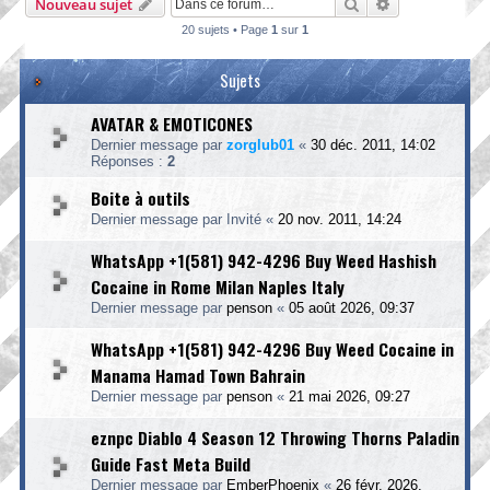
Rechercher
Recherche ava
Nouveau sujet
20 sujets • Page
1
sur
1
Sujets
AVATAR & EMOTICONES
Dernier message par
zorglub01
«
30 déc. 2011, 14:02
Réponses :
2
Boite à outils
Dernier message par
Invité
«
20 nov. 2011, 14:24
WhatsApp +1(581) 942-4296 Buy Weed Hashish
Cocaine in Rome Milan Naples Italy
Dernier message par
penson
«
05 août 2026, 09:37
WhatsApp +1(581) 942-4296 Buy Weed Cocaine in
Manama Hamad Town Bahrain
Dernier message par
penson
«
21 mai 2026, 09:27
eznpc Diablo 4 Season 12 Throwing Thorns Paladin
Guide Fast Meta Build
Dernier message par
EmberPhoenix
«
26 févr. 2026,