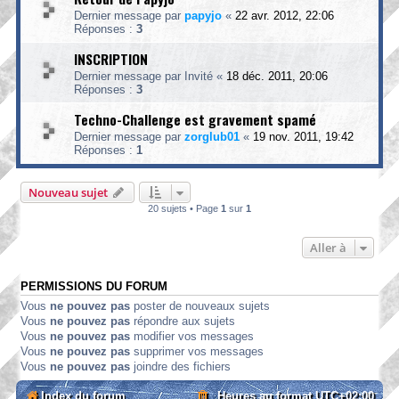
Dernier message par
papyjo
«
22 avr. 2012, 22:06
Réponses :
3
INSCRIPTION
Dernier message par
Invité
«
18 déc. 2011, 20:06
Réponses :
3
Techno-Challenge est gravement spamé
Dernier message par
zorglub01
«
19 nov. 2011, 19:42
Réponses :
1
Nouveau sujet
20 sujets • Page
1
sur
1
Aller à
PERMISSIONS DU FORUM
Vous
ne pouvez pas
poster de nouveaux sujets
Vous
ne pouvez pas
répondre aux sujets
Vous
ne pouvez pas
modifier vos messages
Vous
ne pouvez pas
supprimer vos messages
Vous
ne pouvez pas
joindre des fichiers
Index du forum
Heures au format
UTC+02:00