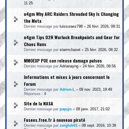
11:25
u4gm Why ARC Raiders Shrouded Sky Is Changing
the Meta
Dernier message par
luissuraez798
«
26 févr. 2026, 08:31
u4gm Tips D2R Warlock Breakpoints and Gear for
Chaos Runs
Dernier message par
starmchaset
«
25 févr. 2026, 08:32
MMOEXP POE can release damage pulses
Dernier message par
Adrianayng
«
24 févr. 2026, 08:56
Informations et mises à jours concernant le
Forum
Dernier message par
Adrien-L
«
09 nov. 2023, 19:49
Réponses :
4
Site de la NASA
Dernier message par
papyjo
«
08 janv. 2017, 21:02
Fusees.free.fr à nouveau piraté
Dernier message par
zorglub01
«
08 sept. 2016, 10:38