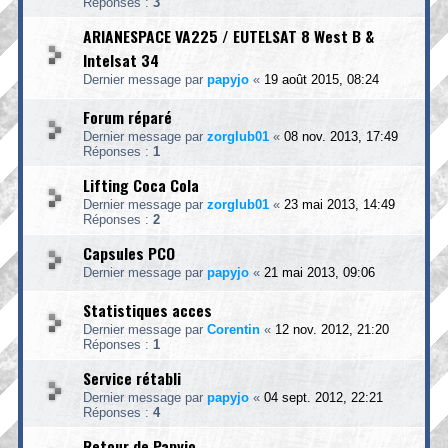
Réponses :
3
ARIANESPACE VA225 / EUTELSAT 8 West B &
Intelsat 34
Dernier message par
papyjo
«
19 août 2015, 08:24
Forum réparé
Dernier message par
zorglub01
«
08 nov. 2013, 17:49
Réponses :
1
Lifting Coca Cola
Dernier message par
zorglub01
«
23 mai 2013, 14:49
Réponses :
2
Capsules PCO
Dernier message par
papyjo
«
21 mai 2013, 09:06
Statistiques acces
Dernier message par
Corentin
«
12 nov. 2012, 21:20
Réponses :
1
Service rétabli
Dernier message par
papyjo
«
04 sept. 2012, 22:21
Réponses :
4
Retour de Papyjo