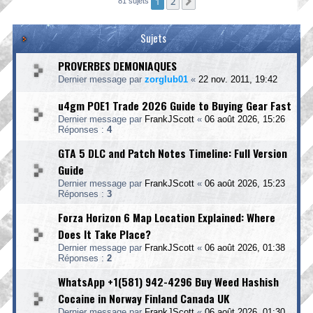
1
2
Suivante
81 sujets
Sujets
PROVERBES DEMONIAQUES
Dernier message par
zorglub01
«
22 nov. 2011, 19:42
u4gm POE1 Trade 2026 Guide to Buying Gear Fast
Dernier message par
FrankJScott
«
06 août 2026, 15:26
Réponses :
4
GTA 5 DLC and Patch Notes Timeline: Full Version
Guide
Dernier message par
FrankJScott
«
06 août 2026, 15:23
Réponses :
3
Forza Horizon 6 Map Location Explained: Where
Does It Take Place?
Dernier message par
FrankJScott
«
06 août 2026, 01:38
Réponses :
2
WhatsApp +1(581) 942-4296 Buy Weed Hashish
Cocaine in Norway Finland Canada UK
Dernier message par
FrankJScott
«
06 août 2026, 01:30