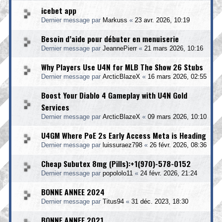
icebet app
Dernier message par
Markuss
«
23 avr. 2026, 10:19
Besoin d’aide pour débuter en menuiserie
Dernier message par
JeannePierr
«
21 mars 2026, 10:16
Why Players Use U4N for MLB The Show 26 Stubs
Dernier message par
ArcticBlazeX
«
16 mars 2026, 02:55
Boost Your Diablo 4 Gameplay with U4N Gold
Services
Dernier message par
ArcticBlazeX
«
09 mars 2026, 10:10
U4GM Where PoE 2s Early Access Meta is Heading
Dernier message par
luissuraez798
«
26 févr. 2026, 08:36
Cheap Subutex 8mg (Pills):+1(970)-578-0152
Dernier message par
popololo11
«
24 févr. 2026, 21:24
BONNE ANNEE 2024
Dernier message par
Titus94
«
31 déc. 2023, 18:30
BONNE ANNEE 2021