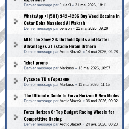
Dernier message par
JuliaKi
«
31 mai 2026, 18:11
WhatsApp +1(581) 942-4296 Buy Weed Cocaine in
Qatar Doha Masaieed Al Wakrah
Dernier message par
penson
«
21 mai 2026, 09:29
MLB The Show 26: Outfield Splits and Batter
Advantages at Estadio Hiram Bithorn
Dernier message par
ArcticBlazeX
«
14 mai 2026, 04:28
1xbet promo
Dernier message par
Markuss
«
13 mai 2026, 10:57
Русское ТВ в Германии
Dernier message par
Markuss
«
11 mai 2026, 11:15
The Ultimate Guide to Forza Horizon 6 New Modes
Dernier message par
ArcticBlazeX
«
06 mai 2026, 09:02
Forza Horizon 6: Top Budget Racing Wheels for
Competitive Racing
Dernier message par
ArcticBlazeX
«
24 avr. 2026, 08:23