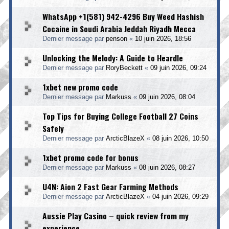
WhatsApp +1(581) 942-4296 Buy Weed Hashish
Cocaine in Soudi Arabia Jeddah Riyadh Mecca
Dernier message par
penson
«
10 juin 2026, 18:56
Unlocking the Melody: A Guide to Heardle
Dernier message par
RoryBeckett
«
09 juin 2026, 09:24
1xbet new promo code
Dernier message par
Markuss
«
09 juin 2026, 08:04
Top Tips for Buying College Football 27 Coins
Safely
Dernier message par
ArcticBlazeX
«
08 juin 2026, 10:50
1xbet promo code for bonus
Dernier message par
Markuss
«
08 juin 2026, 08:27
U4N: Aion 2 Fast Gear Farming Methods
Dernier message par
ArcticBlazeX
«
04 juin 2026, 09:29
Aussie Play Casino – quick review from my
experience