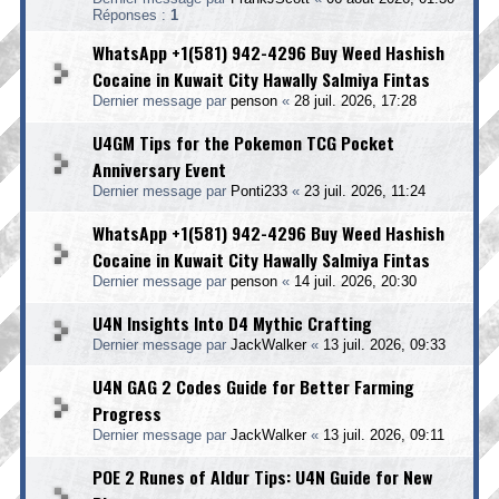
Réponses :
1
WhatsApp +1(581) 942-4296 Buy Weed Hashish
Cocaine in Kuwait City Hawally Salmiya Fintas
Dernier message par
penson
«
28 juil. 2026, 17:28
U4GM Tips for the Pokemon TCG Pocket
Anniversary Event
Dernier message par
Ponti233
«
23 juil. 2026, 11:24
WhatsApp +1(581) 942-4296 Buy Weed Hashish
Cocaine in Kuwait City Hawally Salmiya Fintas
Dernier message par
penson
«
14 juil. 2026, 20:30
U4N Insights Into D4 Mythic Crafting
Dernier message par
JackWalker
«
13 juil. 2026, 09:33
U4N GAG 2 Codes Guide for Better Farming
Progress
Dernier message par
JackWalker
«
13 juil. 2026, 09:11
POE 2 Runes of Aldur Tips: U4N Guide for New