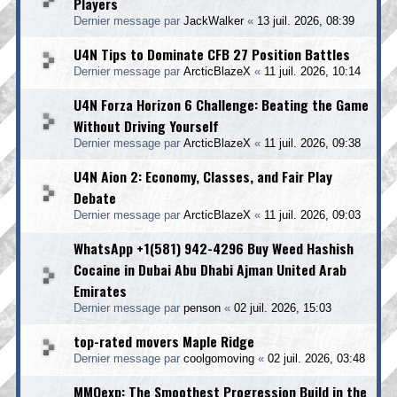
Players
Dernier message par
JackWalker
«
13 juil. 2026, 08:39
U4N Tips to Dominate CFB 27 Position Battles
Dernier message par
ArcticBlazeX
«
11 juil. 2026, 10:14
U4N Forza Horizon 6 Challenge: Beating the Game
Without Driving Yourself
Dernier message par
ArcticBlazeX
«
11 juil. 2026, 09:38
U4N Aion 2: Economy, Classes, and Fair Play
Debate
Dernier message par
ArcticBlazeX
«
11 juil. 2026, 09:03
WhatsApp +1(581) 942-4296 Buy Weed Hashish
Cocaine in Dubai Abu Dhabi Ajman United Arab
Emirates
Dernier message par
penson
«
02 juil. 2026, 15:03
top-rated movers Maple Ridge
Dernier message par
coolgomoving
«
02 juil. 2026, 03:48
MMOexp: The Smoothest Progression Build in the