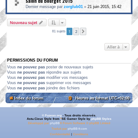
Salon du Bourget 2015
Dernier message par
zorglub01
«
21 juin 2015, 15:42
Nouveau sujet
1
2
Suivante
81 sujets
Aller à
PERMISSIONS DU FORUM
Vous
ne pouvez pas
poster de nouveaux sujets
Vous
ne pouvez pas
répondre aux sujets
Vous
ne pouvez pas
modifier vos messages
Vous
ne pouvez pas
supprimer vos messages
Vous
ne pouvez pas
joindre des fichiers
Index du forum
Heures au format
UTC+02:00
© Fuzeao.org
- Tous droits réservés.
Astu.Cieux Style from
*
SE Gamer Style by
phpBB Styles
Développé par
phpBB
® Forum Software © phpBB Limited
Traduit par
phpBB-fr.com
Confidentialité
|
Conditions