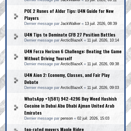
POE 2 Runes of Aldur Tips: U4N Guide for New
Players
Dernier message par
JackWalker
«
13 juil. 2026, 08:39
U4N Tips to Dominate CFB 27 Position Battles
Dernier message par
ArcticBlazeX
«
11 juil. 2026, 10:14
U4N Forza Horizon 6 Challenge: Beating the Game
Without Driving Yourself
Dernier message par
ArcticBlazeX
«
11 juil. 2026, 09:38
U4N Aion 2: Economy, Classes, and Fair Play
Debate
Dernier message par
ArcticBlazeX
«
11 juil. 2026, 09:03
WhatsApp +1(581) 942-4296 Buy Weed Hashish
Cocaine in Dubai Abu Dhabi Ajman United Arab
Emirates
Dernier message par
penson
«
02 juil. 2026, 15:03
top-rated movers Maple Ridge