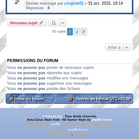
Dernier message par
zorglub01
«
31 oct. 2015, 19:14
Réponses :
4
Nouveau sujet
1
2
Suivante
82 sujets
Aller à
PERMISSIONS DU FORUM
Vous
ne pouvez pas
poster de nouveaux sujets
Vous
ne pouvez pas
répondre aux sujets
Vous
ne pouvez pas
modifier vos messages
Vous
ne pouvez pas
supprimer vos messages
Vous
ne pouvez pas
joindre des fichiers
Index du forum
Heures au format
UTC+02:00
© Fuzeao.org
- Tous droits réservés.
Astu.Cieux Style from
*
SE Gamer Style by
phpBB Styles
Développé par
phpBB
® Forum Software © phpBB Limited
Traduit par
phpBB-fr.com
Confidentialité
|
Conditions