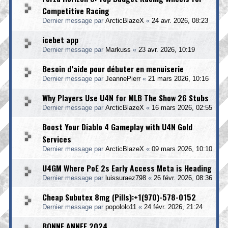
Competitive Racing
Dernier message par
ArcticBlazeX
«
24 avr. 2026, 08:23
icebet app
Dernier message par
Markuss
«
23 avr. 2026, 10:19
Besoin d’aide pour débuter en menuiserie
Dernier message par
JeannePierr
«
21 mars 2026, 10:16
Why Players Use U4N for MLB The Show 26 Stubs
Dernier message par
ArcticBlazeX
«
16 mars 2026, 02:55
Boost Your Diablo 4 Gameplay with U4N Gold
Services
Dernier message par
ArcticBlazeX
«
09 mars 2026, 10:10
U4GM Where PoE 2s Early Access Meta is Heading
Dernier message par
luissuraez798
«
26 févr. 2026, 08:36
Cheap Subutex 8mg (Pills):+1(970)-578-0152
Dernier message par
popololo11
«
24 févr. 2026, 21:24
BONNE ANNEE 2024