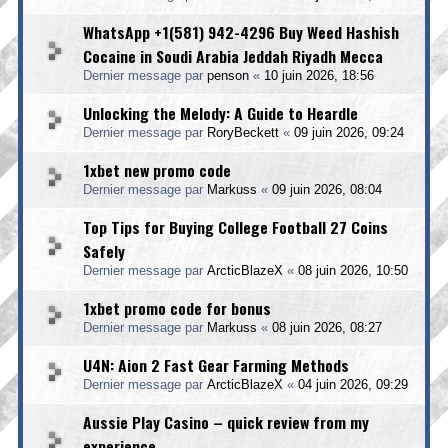
WhatsApp +1(581) 942-4296 Buy Weed Hashish
Cocaine in Soudi Arabia Jeddah Riyadh Mecca
Dernier message par
penson
«
10 juin 2026, 18:56
Unlocking the Melody: A Guide to Heardle
Dernier message par
RoryBeckett
«
09 juin 2026, 09:24
1xbet new promo code
Dernier message par
Markuss
«
09 juin 2026, 08:04
Top Tips for Buying College Football 27 Coins
Safely
Dernier message par
ArcticBlazeX
«
08 juin 2026, 10:50
1xbet promo code for bonus
Dernier message par
Markuss
«
08 juin 2026, 08:27
U4N: Aion 2 Fast Gear Farming Methods
Dernier message par
ArcticBlazeX
«
04 juin 2026, 09:29
Aussie Play Casino – quick review from my
experience