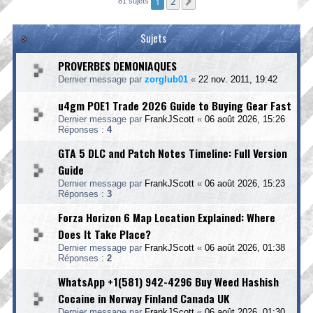
1
2
Suivante
81 sujets
Sujets
PROVERBES DEMONIAQUES
Dernier message par
zorglub01
«
22 nov. 2011, 19:42
u4gm POE1 Trade 2026 Guide to Buying Gear Fast
Dernier message par
FrankJScott
«
06 août 2026, 15:26
Réponses :
4
GTA 5 DLC and Patch Notes Timeline: Full Version
Guide
Dernier message par
FrankJScott
«
06 août 2026, 15:23
Réponses :
3
Forza Horizon 6 Map Location Explained: Where
Does It Take Place?
Dernier message par
FrankJScott
«
06 août 2026, 01:38
Réponses :
2
WhatsApp +1(581) 942-4296 Buy Weed Hashish
Cocaine in Norway Finland Canada UK
Dernier message par
FrankJScott
«
06 août 2026, 01:30