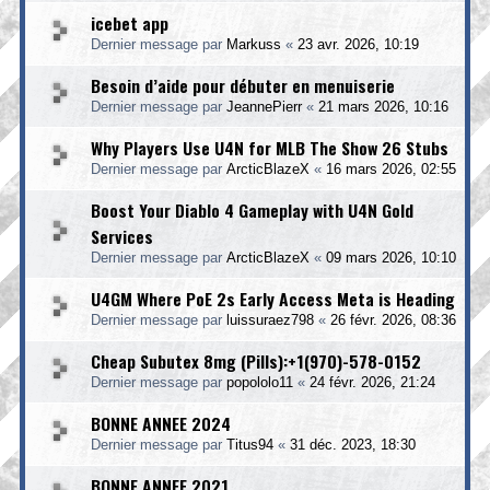
icebet app
Dernier message par
Markuss
«
23 avr. 2026, 10:19
Besoin d’aide pour débuter en menuiserie
Dernier message par
JeannePierr
«
21 mars 2026, 10:16
Why Players Use U4N for MLB The Show 26 Stubs
Dernier message par
ArcticBlazeX
«
16 mars 2026, 02:55
Boost Your Diablo 4 Gameplay with U4N Gold
Services
Dernier message par
ArcticBlazeX
«
09 mars 2026, 10:10
U4GM Where PoE 2s Early Access Meta is Heading
Dernier message par
luissuraez798
«
26 févr. 2026, 08:36
Cheap Subutex 8mg (Pills):+1(970)-578-0152
Dernier message par
popololo11
«
24 févr. 2026, 21:24
BONNE ANNEE 2024
Dernier message par
Titus94
«
31 déc. 2023, 18:30
BONNE ANNEE 2021