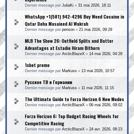
Dernier message par
JuliaKi
«
31 mai 2026, 18:11
WhatsApp +1(581) 942-4296 Buy Weed Cocaine in
Qatar Doha Masaieed Al Wakrah
Dernier message par
penson
«
21 mai 2026, 09:29
MLB The Show 26: Outfield Splits and Batter
Advantages at Estadio Hiram Bithorn
Dernier message par
ArcticBlazeX
«
14 mai 2026, 04:28
1xbet promo
Dernier message par
Markuss
«
13 mai 2026, 10:57
Русское ТВ в Германии
Dernier message par
Markuss
«
11 mai 2026, 11:15
The Ultimate Guide to Forza Horizon 6 New Modes
Dernier message par
ArcticBlazeX
«
06 mai 2026, 09:02
Forza Horizon 6: Top Budget Racing Wheels for
Competitive Racing
Dernier message par
ArcticBlazeX
«
24 avr. 2026, 08:23