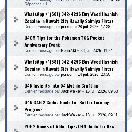
Réponses :
1
WhatsApp +1(581) 942-4296 Buy Weed Hashish
Cocaine in Kuwait City Hawally Salmiya Fintas
Dernier message par
penson
«
28 juil. 2026, 17:28
U4GM Tips for the Pokemon TCG Pocket
Anniversary Event
Dernier message par
Ponti233
«
23 juil. 2026, 11:24
WhatsApp +1(581) 942-4296 Buy Weed Hashish
Cocaine in Kuwait City Hawally Salmiya Fintas
Dernier message par
penson
«
14 juil. 2026, 20:30
U4N Insights Into D4 Mythic Crafting
Dernier message par
JackWalker
«
13 juil. 2026, 09:33
U4N GAG 2 Codes Guide for Better Farming
Progress
Dernier message par
JackWalker
«
13 juil. 2026, 09:11
POE 2 Runes of Aldur Tips: U4N Guide for New