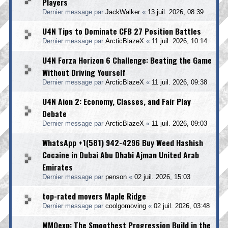
Players
Dernier message par
JackWalker
«
13 juil. 2026, 08:39
U4N Tips to Dominate CFB 27 Position Battles
Dernier message par
ArcticBlazeX
«
11 juil. 2026, 10:14
U4N Forza Horizon 6 Challenge: Beating the Game
Without Driving Yourself
Dernier message par
ArcticBlazeX
«
11 juil. 2026, 09:38
U4N Aion 2: Economy, Classes, and Fair Play
Debate
Dernier message par
ArcticBlazeX
«
11 juil. 2026, 09:03
WhatsApp +1(581) 942-4296 Buy Weed Hashish
Cocaine in Dubai Abu Dhabi Ajman United Arab
Emirates
Dernier message par
penson
«
02 juil. 2026, 15:03
top-rated movers Maple Ridge
Dernier message par
coolgomoving
«
02 juil. 2026, 03:48
MMOexp: The Smoothest Progression Build in the