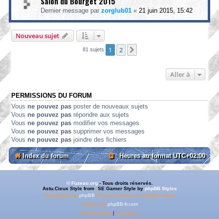
Salon du Bourget 2015
Dernier message par
zorglub01
«
21 juin 2015, 15:42
Nouveau sujet
1
2
Suivante
81 sujets
Aller à
PERMISSIONS DU FORUM
Vous
ne pouvez pas
poster de nouveaux sujets
Vous
ne pouvez pas
répondre aux sujets
Vous
ne pouvez pas
modifier vos messages
Vous
ne pouvez pas
supprimer vos messages
Vous
ne pouvez pas
joindre des fichiers
Index du forum
Heures au format
UTC+02:00
© Fuzeao.org
- Tous droits réservés.
Astu.Cieux Style from
*
SE Gamer Style by
phpBB Styles
Développé par
phpBB
® Forum Software © phpBB Limited
Traduit par
phpBB-fr.com
Confidentialité
|
Conditions