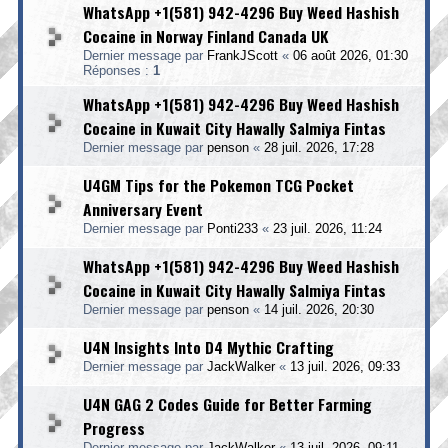
WhatsApp +1(581) 942-4296 Buy Weed Hashish
Cocaine in Norway Finland Canada UK
Dernier message par
FrankJScott
«
06 août 2026, 01:30
Réponses :
1
WhatsApp +1(581) 942-4296 Buy Weed Hashish
Cocaine in Kuwait City Hawally Salmiya Fintas
Dernier message par
penson
«
28 juil. 2026, 17:28
U4GM Tips for the Pokemon TCG Pocket
Anniversary Event
Dernier message par
Ponti233
«
23 juil. 2026, 11:24
WhatsApp +1(581) 942-4296 Buy Weed Hashish
Cocaine in Kuwait City Hawally Salmiya Fintas
Dernier message par
penson
«
14 juil. 2026, 20:30
U4N Insights Into D4 Mythic Crafting
Dernier message par
JackWalker
«
13 juil. 2026, 09:33
U4N GAG 2 Codes Guide for Better Farming
Progress
Dernier message par
JackWalker
«
13 juil. 2026, 09:11