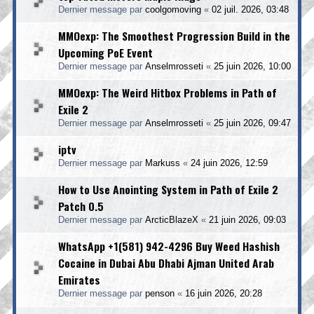
Dernier message par
coolgomoving
«
02 juil. 2026, 03:48
MMOexp: The Smoothest Progression Build in the
Upcoming PoE Event
Dernier message par
Anselmrosseti
«
25 juin 2026, 10:00
MMOexp: The Weird Hitbox Problems in Path of
Exile 2
Dernier message par
Anselmrosseti
«
25 juin 2026, 09:47
iptv
Dernier message par
Markuss
«
24 juin 2026, 12:59
How to Use Anointing System in Path of Exile 2
Patch 0.5
Dernier message par
ArcticBlazeX
«
21 juin 2026, 09:03
WhatsApp +1(581) 942-4296 Buy Weed Hashish
Cocaine in Dubai Abu Dhabi Ajman United Arab
Emirates
Dernier message par
penson
«
16 juin 2026, 20:28