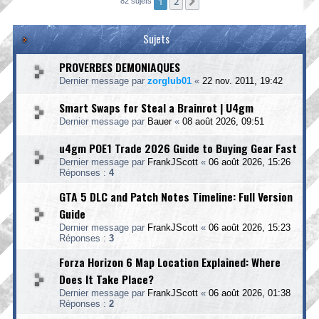
1
2
Suivante
82 sujets
Sujets
PROVERBES DEMONIAQUES
Dernier message par
zorglub01
«
22 nov. 2011, 19:42
Smart Swaps for Steal a Brainrot | U4gm
Dernier message par
Bauer
«
08 août 2026, 09:51
u4gm POE1 Trade 2026 Guide to Buying Gear Fast
Dernier message par
FrankJScott
«
06 août 2026, 15:26
Réponses :
4
GTA 5 DLC and Patch Notes Timeline: Full Version
Guide
Dernier message par
FrankJScott
«
06 août 2026, 15:23
Réponses :
3
Forza Horizon 6 Map Location Explained: Where
Does It Take Place?
Dernier message par
FrankJScott
«
06 août 2026, 01:38
Réponses :
2