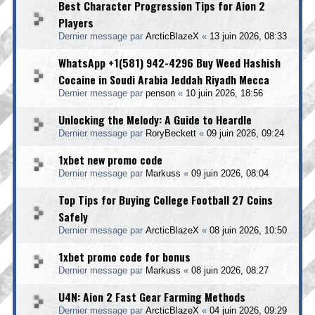
Best Character Progression Tips for Aion 2
Players
Dernier message par
ArcticBlazeX
«
13 juin 2026, 08:33
WhatsApp +1(581) 942-4296 Buy Weed Hashish
Cocaine in Soudi Arabia Jeddah Riyadh Mecca
Dernier message par
penson
«
10 juin 2026, 18:56
Unlocking the Melody: A Guide to Heardle
Dernier message par
RoryBeckett
«
09 juin 2026, 09:24
1xbet new promo code
Dernier message par
Markuss
«
09 juin 2026, 08:04
Top Tips for Buying College Football 27 Coins
Safely
Dernier message par
ArcticBlazeX
«
08 juin 2026, 10:50
1xbet promo code for bonus
Dernier message par
Markuss
«
08 juin 2026, 08:27
U4N: Aion 2 Fast Gear Farming Methods
Dernier message par
ArcticBlazeX
«
04 juin 2026, 09:29