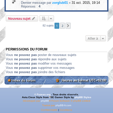
Dernier message par
zorglub01
«
31 oct. 2015, 19:14
Réponses :
4
Nouveau sujet
1
2
Suivante
82 sujets
Aller à
PERMISSIONS DU FORUM
Vous
ne pouvez pas
poster de nouveaux sujets
Vous
ne pouvez pas
répondre aux sujets
Vous
ne pouvez pas
modifier vos messages
Vous
ne pouvez pas
supprimer vos messages
Vous
ne pouvez pas
joindre des fichiers
Index du forum
Heures au format
UTC+02:00
© Fuzeao.org
- Tous droits réservés.
Astu.Cieux Style from
*
SE Gamer Style by
phpBB Styles
Développé par
phpBB
® Forum Software © phpBB Limited
Traduit par
phpBB-fr.com
Confidentialité
|
Conditions