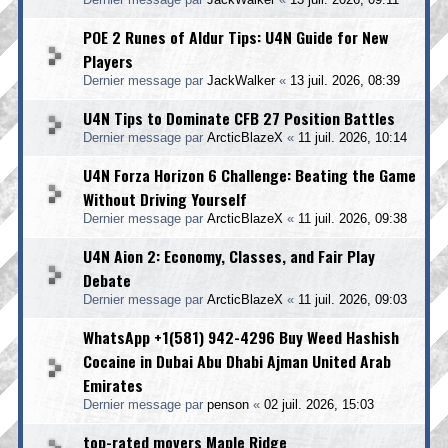
POE 2 Runes of Aldur Tips: U4N Guide for New
Players
Dernier message par
JackWalker
«
13 juil. 2026, 08:39
U4N Tips to Dominate CFB 27 Position Battles
Dernier message par
ArcticBlazeX
«
11 juil. 2026, 10:14
U4N Forza Horizon 6 Challenge: Beating the Game
Without Driving Yourself
Dernier message par
ArcticBlazeX
«
11 juil. 2026, 09:38
U4N Aion 2: Economy, Classes, and Fair Play
Debate
Dernier message par
ArcticBlazeX
«
11 juil. 2026, 09:03
WhatsApp +1(581) 942-4296 Buy Weed Hashish
Cocaine in Dubai Abu Dhabi Ajman United Arab
Emirates
Dernier message par
penson
«
02 juil. 2026, 15:03
top-rated movers Maple Ridge