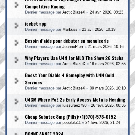
Competitive Racing
Dernier message par
ArcticBlazeX
«
24 avr. 2026, 08:23
icebet app
Dernier message par
Markuss
«
23 avr. 2026, 10:19
Besoin d’aide pour débuter en menuiserie
Dernier message par
JeannePierr
«
21 mars 2026, 10:16
Why Players Use U4N for MLB The Show 26 Stubs
Dernier message par
ArcticBlazeX
«
16 mars 2026, 02:55
Boost Your Diablo 4 Gameplay with U4N Gold
Services
Dernier message par
ArcticBlazeX
«
09 mars 2026, 10:10
U4GM Where PoE 2s Early Access Meta is Heading
Dernier message par
luissuraez798
«
26 févr. 2026, 08:36
Cheap Subutex 8mg (Pills):+1(970)-578-0152
Dernier message par
popololo11
«
24 févr. 2026, 21:24
BONNE ANNEE 2024