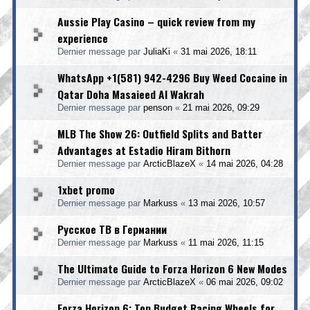
Aussie Play Casino – quick review from my
experience
Dernier message par
JuliaKi
«
31 mai 2026, 18:11
WhatsApp +1(581) 942-4296 Buy Weed Cocaine in
Qatar Doha Masaieed Al Wakrah
Dernier message par
penson
«
21 mai 2026, 09:29
MLB The Show 26: Outfield Splits and Batter
Advantages at Estadio Hiram Bithorn
Dernier message par
ArcticBlazeX
«
14 mai 2026, 04:28
1xbet promo
Dernier message par
Markuss
«
13 mai 2026, 10:57
Русское ТВ в Германии
Dernier message par
Markuss
«
11 mai 2026, 11:15
The Ultimate Guide to Forza Horizon 6 New Modes
Dernier message par
ArcticBlazeX
«
06 mai 2026, 09:02
Forza Horizon 6: Top Budget Racing Wheels for